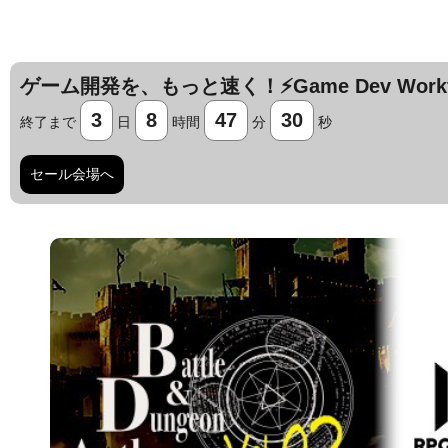
ゲーム開発を、もっと速く！⚡️Game Dev Workfl
3
8
47
29
終了まで
日
時間
分
秒
セール会場へ