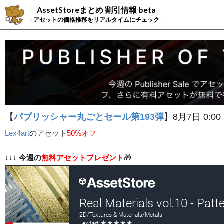
AssetStoreまとめ 割引情報 beta
- アセットの価格推移をリアルタイムにチェック -
【
パブリッシャー丸ごとセール第193弾
】8月7日 0:00
Lex4art
の
アセット
50%オフ
↓↓↓
今週の
無料アセットプレゼント
🎁