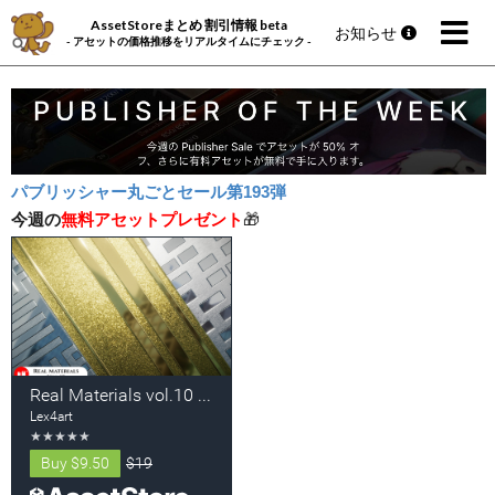
AssetStoreまとめ 割引情報 beta
お知らせ
- アセットの価格推移をリアルタイムにチェック -
パブリッシャー丸ごとセール第193弾
今週の
無料アセットプレゼント
🎁