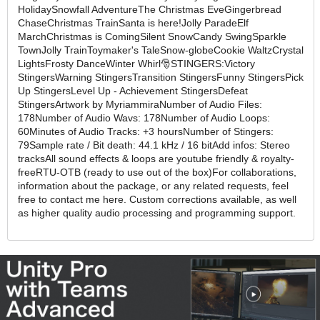
HolidaySnowfall AdventureThe Christmas EveGingerbread
ChaseChristmas TrainSanta is here!Jolly ParadeElf
MarchChristmas is ComingSilent SnowCandy SwingSparkle
TownJolly TrainToymaker's TaleSnow-globeCookie WaltzCrystal
LightsFrosty DanceWinter Whirl🎅STINGERS:Victory
StingersWarning StingersTransition StingersFunny StingersPick
Up StingersLevel Up - Achievement StingersDefeat
StingersArtwork by MyriammiraNumber of Audio Files:
178Number of Audio Wavs: 178Number of Audio Loops:
60Minutes of Audio Tracks: +3 hoursNumber of Stingers:
79Sample rate / Bit death: 44.1 kHz / 16 bitAdd infos: Stereo
tracksAll sound effects & loops are youtube friendly & royalty-
freeRTU-OTB (ready to use out of the box)For collaborations,
information about the package, or any related requests, feel
free to contact me here. Custom corrections available, as well
as higher quality audio processing and programming support.