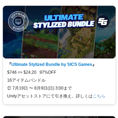
『
Ultimate Stylized Bundle by SICS Games
』
$746 => $24.20 97%OFF
16アイテムバンドル
⏰️ 7月19日 〜 8月9日(日) 3:00まで
Unityアセットストアにて引き換え。詳しくは
こちら