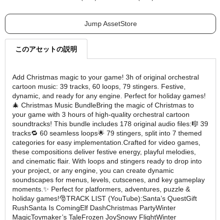
Jump AssetStore
このアセットの説明
Add Christmas magic to your game! 3h of original orchestral
cartoon music: 39 tracks, 60 loops, 79 stingers. Festive,
dynamic, and ready for any engine. Perfect for holiday games!
🎄 Christmas Music BundleBring the magic of Christmas to
your game with 3 hours of high-quality orchestral cartoon
soundtracks! This bundle includes 178 original audio files:🎼 39
tracks🔁 60 seamless loops🌟 79 stingers, split into 7 themed
categories for easy implementation.Crafted for video games,
these compositions deliver festive energy, playful melodies,
and cinematic flair. With loops and stingers ready to drop into
your project, or any engine, you can create dynamic
soundscapes for menus, levels, cutscenes, and key gameplay
moments.✨ Perfect for platformers, adventures, puzzle &
holiday games!🎅TRACK LIST (YouTube):Santa’s QuestGift
RushSanta Is ComingElf DashChristmas PartyWinter
MagicToymaker’s TaleFrozen JoySnowy FlightWinter