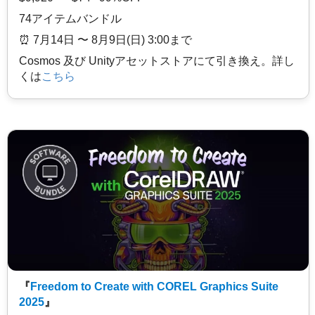
74アイテムバンドル
⏰️ 7月14日 〜 8月9日(日) 3:00まで
Cosmos 及び Unityアセットストアにて引き換え。詳し
くは
こちら
『
Freedom to Create with COREL Graphics Suite
2025
』