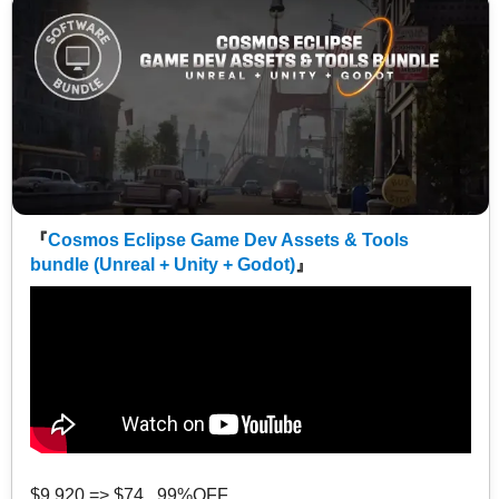
『
Cosmos Eclipse Game Dev Assets & Tools
bundle (Unreal + Unity + Godot)
』
$9,920 => $74 99%OFF