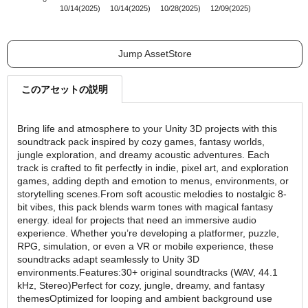
10/14(2025)
10/14(2025)
10/28(2025)
12/09(2025)
Jump AssetStore
このアセットの説明
Bring life and atmosphere to your Unity 3D projects with this
soundtrack pack inspired by cozy games, fantasy worlds,
jungle exploration, and dreamy acoustic adventures. Each
track is crafted to fit perfectly in indie, pixel art, and exploration
games, adding depth and emotion to menus, environments, or
storytelling scenes.From soft acoustic melodies to nostalgic 8-
bit vibes, this pack blends warm tones with magical fantasy
energy. ideal for projects that need an immersive audio
experience. Whether you’re developing a platformer, puzzle,
RPG, simulation, or even a VR or mobile experience, these
soundtracks adapt seamlessly to Unity 3D
environments.Features:30+ original soundtracks (WAV, 44.1
kHz, Stereo)Perfect for cozy, jungle, dreamy, and fantasy
themesOptimized for looping and ambient background use