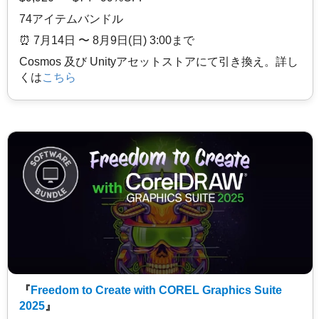
74アイテムバンドル
⏰️ 7月14日 〜 8月9日(日) 3:00まで
Cosmos 及び Unityアセットストアにて引き換え。詳し
くは
こちら
『
Freedom to Create with COREL Graphics Suite
2025
』