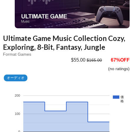
Ultimate Game Music Collection Cozy,
Exploring, 8-Bit, Fantasy, Jungle
Format Games
$55.00
67%OFF
$165.00
(no ratings)
オーディオ
200
価
格
100
0