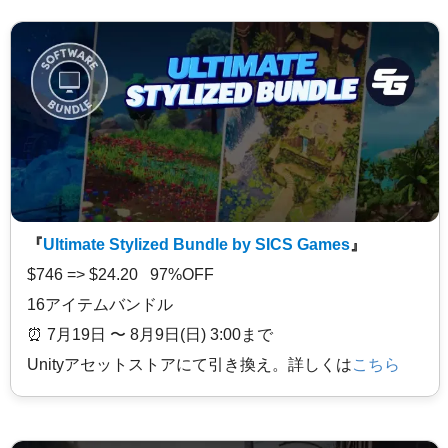
『
Ultimate Stylized Bundle by SICS Games
』
$746 => $24.20 97%OFF
16アイテムバンドル
⏰️ 7月19日 〜 8月9日(日) 3:00まで
Unityアセットストアにて引き換え。詳しくは
こちら