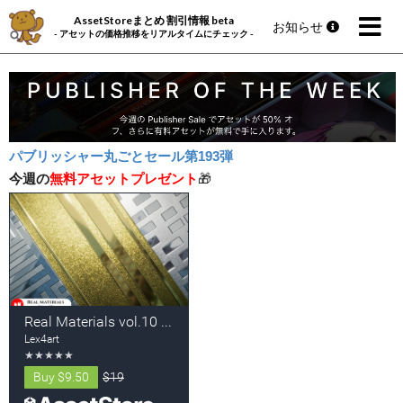
AssetStoreまとめ 割引情報 beta
お知らせ
- アセットの価格推移をリアルタイムにチェック -
パブリッシャー丸ごとセール第193弾
今週の
無料アセットプレゼント
🎁