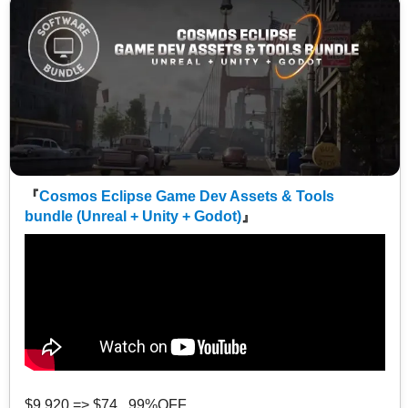
『
Cosmos Eclipse Game Dev Assets & Tools
bundle (Unreal + Unity + Godot)
』
$9,920 => $74 99%OFF