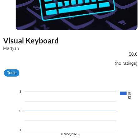
Visual Keyboard
Martysh
$0.0
(no ratings)
Tools
1
価
格
0
-1
07/22(2025)