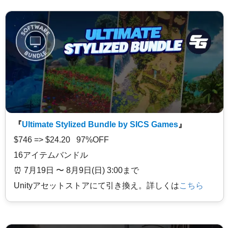
『
Ultimate Stylized Bundle by SICS Games
』
$746 => $24.20 97%OFF
16アイテムバンドル
⏰️ 7月19日 〜 8月9日(日) 3:00まで
Unityアセットストアにて引き換え。詳しくは
こちら