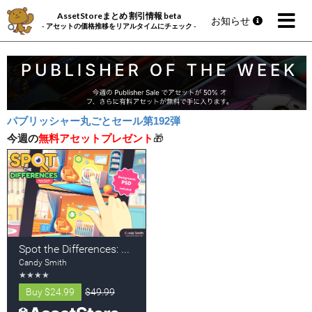
AssetStoreまとめ 割引情報 beta
お知らせ
- アセットの価格推移をリアルタイムにチェック -
パブリッシャー丸ごとセール第192弾
今週の
無料アセットプレゼント
🎁