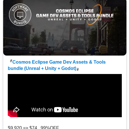
『
Cosmos Eclipse Game Dev Assets & Tools
bundle (Unreal + Unity + Godot)
』
$9,920 => $74 99%OFF