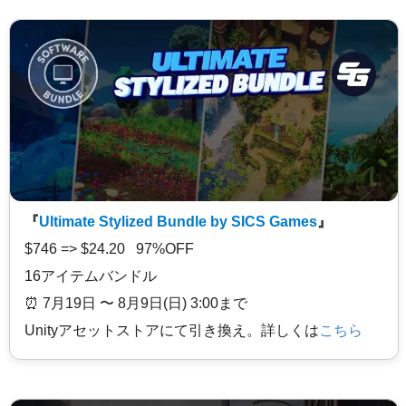
『
Ultimate Stylized Bundle by SICS Games
』
$746 => $24.20 97%OFF
16アイテムバンドル
⏰️ 7月19日 〜 8月9日(日) 3:00まで
Unityアセットストアにて引き換え。詳しくは
こちら