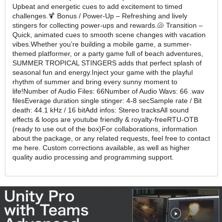
Upbeat and energetic cues to add excitement to timed
challenges.🍹 Bonus / Power-Up – Refreshing and lively
stingers for collecting power-ups and rewards.🐚 Transition –
Quick, animated cues to smooth scene changes with vacation
vibes.Whether you’re building a mobile game, a summer-
themed platformer, or a party game full of beach adventures,
SUMMER TROPICAL STINGERS adds that perfect splash of
seasonal fun and energy.Inject your game with the playful
rhythm of summer and bring every sunny moment to
life!Number of Audio Files: 66Number of Audio Wavs: 66 .wav
filesEverage duration single stinger: 4-8 secSample rate / Bit
death: 44.1 kHz / 16 bitAdd infos: Stereo tracksAll sound
effects & loops are youtube friendly & royalty-freeRTU-OTB
(ready to use out of the box)For collaborations, information
about the package, or any related requests, feel free to contact
me here. Custom corrections available, as well as higher
quality audio processing and programming support.