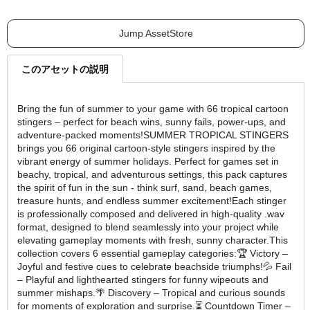
Jump AssetStore
このアセットの説明
Bring the fun of summer to your game with 66 tropical cartoon
stingers – perfect for beach wins, sunny fails, power-ups, and
adventure-packed moments!SUMMER TROPICAL STINGERS
brings you 66 original cartoon-style stingers inspired by the
vibrant energy of summer holidays. Perfect for games set in
beachy, tropical, and adventurous settings, this pack captures
the spirit of fun in the sun - think surf, sand, beach games,
treasure hunts, and endless summer excitement!Each stinger
is professionally composed and delivered in high-quality .wav
format, designed to blend seamlessly into your project while
elevating gameplay moments with fresh, sunny character.This
collection covers 6 essential gameplay categories:🏆 Victory –
Joyful and festive cues to celebrate beachside triumphs!💦 Fail
– Playful and lighthearted stingers for funny wipeouts and
summer mishaps.🌴 Discovery – Tropical and curious sounds
for moments of exploration and surprise.⏳ Countdown Timer –