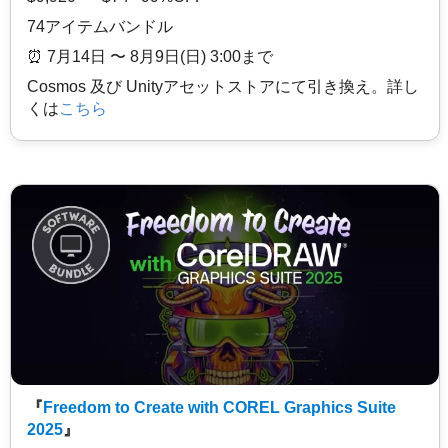
74アイテムバンドル
⏰️ 7月14日 〜 8月9日(日) 3:00まで
Cosmos 及び Unityアセットストアにて引き換え。詳し
くは
こちら
『
Freedom to Create with COREL Graphics Suite
2025
』