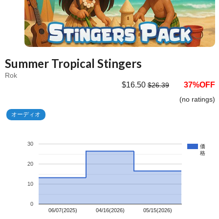
Summer Tropical Stingers
Rok
$16.50
37%OFF
$26.39
(no ratings)
オーディオ
30
価
格
20
10
0
06/07(2025)
04/16(2026)
05/15(2026)