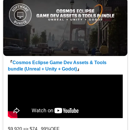
『
Cosmos Eclipse Game Dev Assets & Tools
bundle (Unreal + Unity + Godot)
』
$9,920 => $74 99%OFF