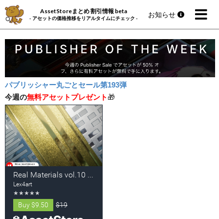
AssetStoreまとめ 割引情報 beta
お知らせ
- アセットの価格推移をリアルタイムにチェック -
パブリッシャー丸ごとセール第193弾
今週の
無料アセットプレゼント
🎁