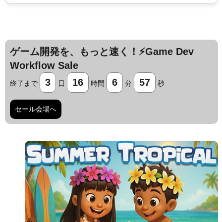
ゲーム開発を、もっと速く！⚡️Game Dev
Workflow Sale
3
16
6
56
終了まで
日
時間
分
秒
セール会場へ