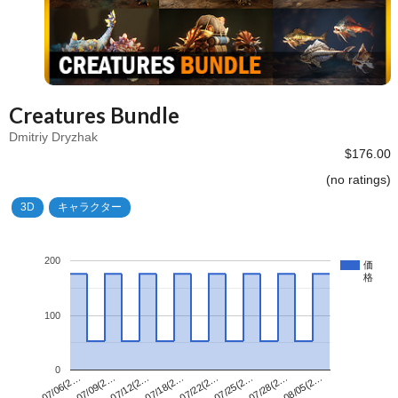
Creatures Bundle
Dmitriy Dryzhak
$176.00
(no ratings)
3D
キャラクター
200
価
格
100
0
07/22(2…
07/06(2…
08/05(2…
07/18(2…
07/28(2…
07/12(2…
07/25(2…
07/09(2…