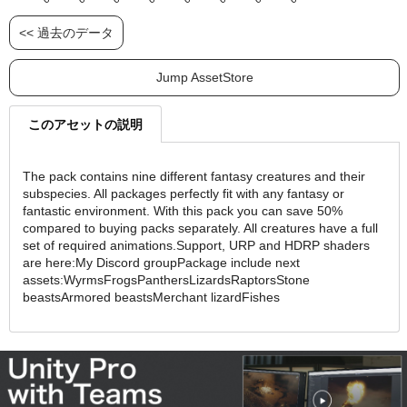
<< 過去のデータ
Jump AssetStore
このアセットの説明
The pack contains nine different fantasy creatures and their
subspecies. All packages perfectly fit with any fantasy or
fantastic environment. With this pack you can save 50%
compared to buying packs separately. All creatures have a full
set of required animations.Support, URP and HDRP shaders
are here:My Discord groupPackage include next
assets:WyrmsFrogsPanthersLizardsRaptorsStone
beastsArmored beastsMerchant lizardFishes