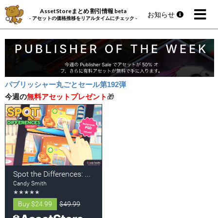
AssetStoreまとめ 割引情報 beta
お知らせ
- アセットの価格推移をリアルタイムにチェック -
パブリッシャー丸ごとセール第192弾
今週の
無料アセットプレゼント
🎁