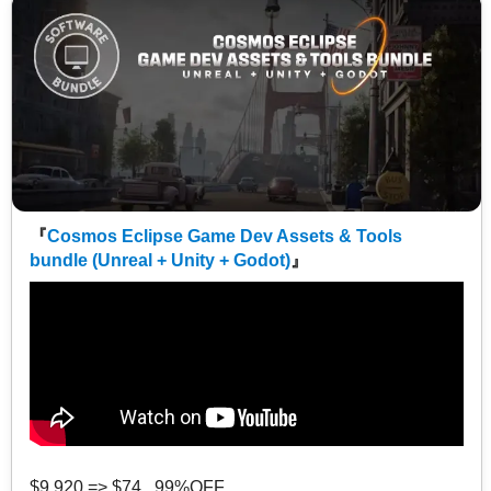
『
Cosmos Eclipse Game Dev Assets & Tools
bundle (Unreal + Unity + Godot)
』
$9,920 => $74 99%OFF