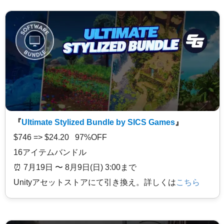
『
Ultimate Stylized Bundle by SICS Games
』
$746 => $24.20 97%OFF
16アイテムバンドル
⏰️ 7月19日 〜 8月9日(日) 3:00まで
Unityアセットストアにて引き換え。詳しくは
こちら