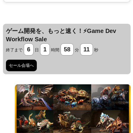
ゲーム開発を、もっと速く！⚡️Game Dev
Workflow Sale
6
1
58
11
終了まで
日
時間
分
秒
セール会場へ