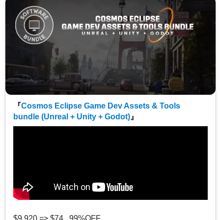
『
Cosmos Eclipse Game Dev Assets & Tools
bundle (Unreal + Unity + Godot)
』
$9,920 => $74 99%OFF