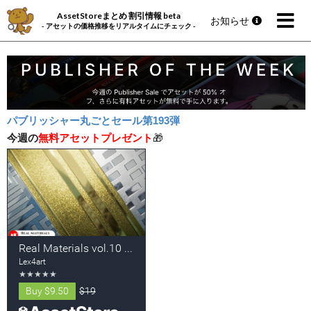
AssetStoreまとめ 割引情報 beta
お知らせ
- アセットの価格推移をリアルタイムにチェック -
パブリッシャー丸ごとセール第193弾
今週の
無料アセットプレゼント
🎁