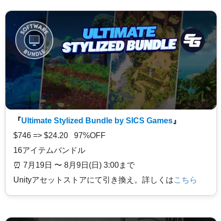
『
Ultimate Stylized Bundle by SICS Games
』
$746 => $24.20 97%OFF
16アイテムバンドル
⏰️ 7月19日 〜 8月9日(日) 3:00まで
Unityアセットストアにて引き換え。詳しくは
こちら