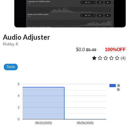
Audio Adjuster
Robby K
$0.0
100%OFF
$5.49
(4)
Tools
6
価
格
4
2
0
05/22(2025)
05/26(2025)