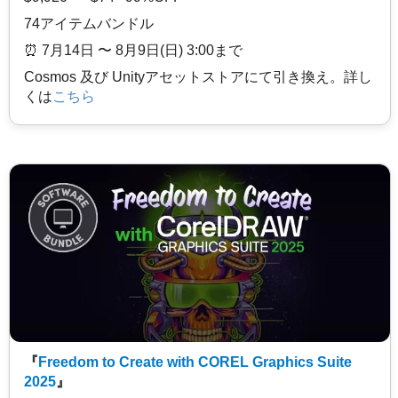
74アイテムバンドル
⏰️ 7月14日 〜 8月9日(日) 3:00まで
Cosmos 及び Unityアセットストアにて引き換え。詳し
くは
こちら
『
Freedom to Create with COREL Graphics Suite
2025
』