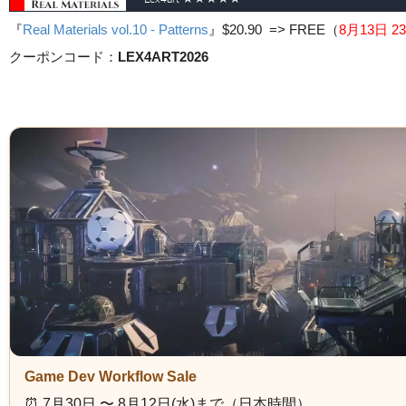
『
Real Materials vol.10 - Patterns
』
$20.90 => FREE
（
8月13日 23
クーポンコード：
LEX4ART2026
Game Dev Workflow Sale
⏰️ 7月30日 〜 8月12日(水)まで（日本時間）