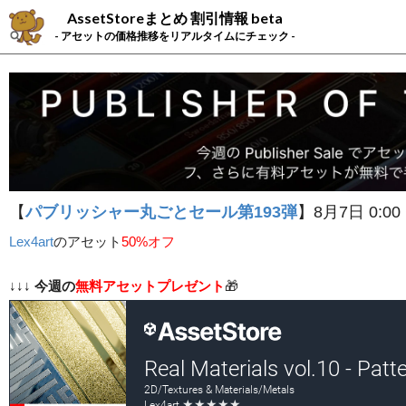
AssetStoreまとめ 割引情報 beta
- アセットの価格推移をリアルタイムにチェック -
【
パブリッシャー丸ごとセール第193弾
】8月7日 0:00
Lex4art
の
アセット
50%オフ
↓↓↓
今週の
無料アセットプレゼント
🎁