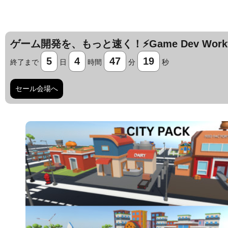
ゲーム開発を、もっと速く！⚡️Game Dev Workfl
5
4
47
18
終了まで
日
時間
分
秒
セール会場へ