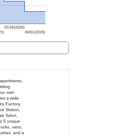
05/18(2026)
25)
06/01(2026)
 apartments,
ilding
your own
udes a wide
iry Factory,
ce Station,
air Salon,
es 5 unique
rucks, vans,
 bushes, and a