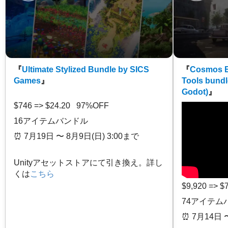
『
Ultimate Stylized Bundle by SICS
『
Cosmos E
Games
』
Tools bundl
Godot)
』
$746 => $24.20 97%OFF
16アイテムバンドル
⏰️ 7月19日 〜 8月9日(日) 3:00まで
Unityアセットストアにて引き換え。詳し
くは
こちら
$9,920 => 
74アイテム
⏰️ 7月14日 