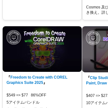
Cosmos 
き換え。詳
『
Freedom to Create with COREL
『
Clip Studi
Graphics Suite 2025
』
Paint, Draw
$549 => $77 86%OFF
$407 => $2
5アイテムバンドル
10アイテム