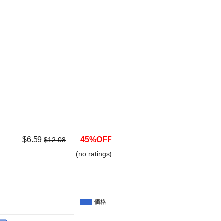
$6.59
45%OFF
$12.08
(no ratings)
価格