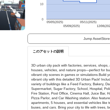
10
0
05/05(2025)
05/11(2025)
05/09(2025)
12/06(20
Jump AssetStore
このアセットの説明
3D urban city pack with factories, services, shops,
houses, vehicles, and nature props—perfect for bu
vibrant city scenes in games or simulations.Build 
vibrant city with this detailed 3D Urban Pack! Incl
variety of buildings like a Feed Factory, Bakery, Da
Supermarket, Sugar Factory, School, Hospital, Poli
Fire Station, Post Office, Cinema Hall, Juice Bar, H
Pizza Parlor, and Car Washing station. Also featur
apartments, 5 houses, and essential vehicles like t
buses, and cars. Bring your city to life with trees,