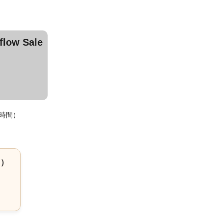
ow Sale
時間）
ト）