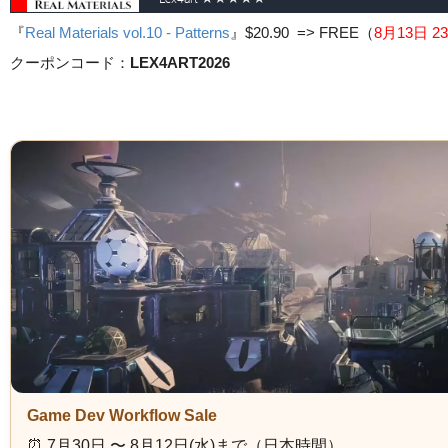
『
Real Materials vol.10 - Patterns
』
$20.90 => FREE
（
8月13日 23
クーポンコード：
LEX4ART2026
Game Dev Workflow Sale
⏰️ 7月30日 〜 8月12日(水)まで（日本時間）