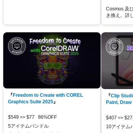
Cosmos 
き換え。詳
『
Freedom to Create with COREL
『
Clip Studi
Graphics Suite 2025
』
Paint, Draw
$549 => $77 86%OFF
$407 => $2
5アイテムバンドル
10アイテム