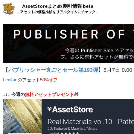
AssetStoreまとめ 割引情報 beta
- アセットの価格推移をリアルタイムにチェック -
【
パブリッシャー丸ごとセール第193弾
】8月7日 0:00
Lex4art
の
アセット
50%オフ
↓↓↓
今週の
無料アセットプレゼント
🎁