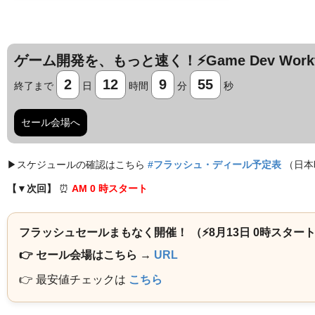
ゲーム開発を、もっと速く！⚡️Game Dev Workfl
2
12
9
54
終了まで
日
時間
分
秒
セール会場へ
▶︎スケジュールの確認はこちら
#フラッシュ・ディール予定表
（日本
【▼次回】
⏰️
AM 0 時スタート
フラッシュセールまもなく開催！ （⚡️8月13日 0時スター
👉 セール会場はこちら →
URL
👉 最安値チェックは
こちら