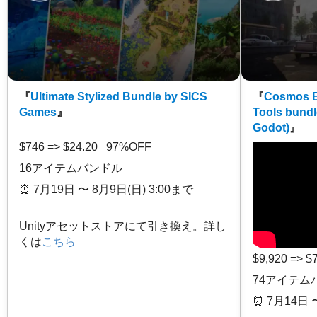
『
Ultimate Stylized Bundle by SICS
『
Cosmos E
Games
』
Tools bundl
Godot)
』
$746 => $24.20 97%OFF
16アイテムバンドル
⏰️ 7月19日 〜 8月9日(日) 3:00まで
Unityアセットストアにて引き換え。詳し
くは
こちら
$9,920 => 
74アイテム
⏰️ 7月14日 