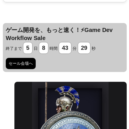
ゲーム開発を、もっと速く！⚡️Game Dev
Workflow Sale
5
8
43
28
終了まで
日
時間
分
秒
セール会場へ