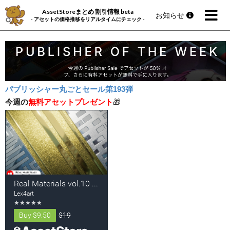
AssetStoreまとめ 割引情報 beta
お知らせ
- アセットの価格推移をリアルタイムにチェック -
パブリッシャー丸ごとセール第193弾
今週の
無料アセットプレゼント
🎁