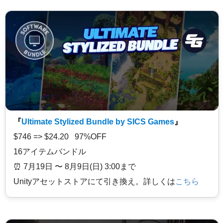
『
Ultimate Stylized Bundle by SICS Games
』
$746 => $24.20 97%OFF
16アイテムバンドル
⏰️ 7月19日 〜 8月9日(日) 3:00まで
Unityアセットストアにて引き換え。詳しくは
こちら