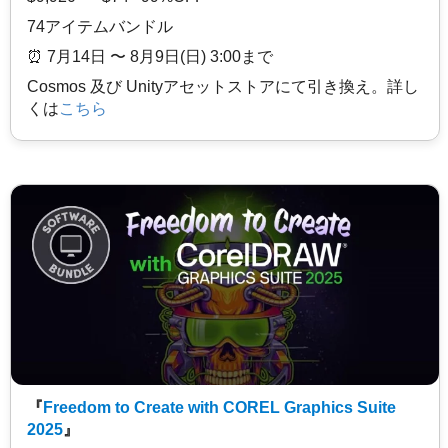
74アイテムバンドル
⏰️ 7月14日 〜 8月9日(日) 3:00まで
Cosmos 及び Unityアセットストアにて引き換え。詳し
くは
こちら
『
Freedom to Create with COREL Graphics Suite
2025
』