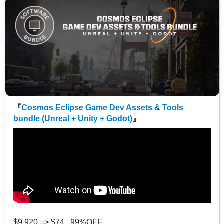
『
Cosmos Eclipse Game Dev Assets & Tools
bundle (Unreal + Unity + Godot)
』
$9,920 => $74 99%OFF