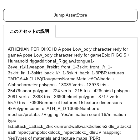
Jump AssetStore
このアセットの説明
ATHENIAN PERIOIKOI D A pose Low_poly character redy for
gameA pose Low_poly character redy for gameEpic RIGG 5 +
Humanoid riggadditional_Riggjaw1tongue1-
2eye_r1/l1weapon_l/rskirt_front_1-3skirt_front_l/r_1-
3skirt_l/r_1-3skirt_back_l/r_1-3skirt_back_1-3PBR textures
TARGA 4k (1 UV)RougnessNormalMetalicAOAlbedo +
Alphacharacter polygon - 13085 Verts - 13973 tris -
25479spear polygon - 224 verts - 215 tris - 426shield polygon -
2091 verts - 2398 tris - 3690helmet polygon - 3717 verts -
5570 tris - 7090Number of textures 15Texture dimensions
4kPolygon count of ATH_P_D 13085Number of
meshes/prefabs 7Rigging: YesAnimation count 16Animation
type
list:attack_1attack_2kickrunrun2walkwalk2idleidle2idle_attackd
eathimpactjumpblockblock_impactblokc_idleUV mapping:
YesTypes of materials and texture maps (PBR)