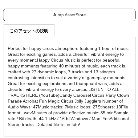
Jump AssetStore
このアセットの説明
Perfect for happy circus atmosphere featuring 1 hour of music.
Great for exciting games, adds a cheerful, vibrant energy to
every moment.Happy Circus Music is perfect for peaceful,
happy moments featuring 40 minutes of music, each track is
crafted with 27 dynamic loops, 7 tracks and 13 stingers
contrasting intensities to suit a variety of gameplay moments.
Great for exciting explorations and triumphant wins; adds a
cheerful, vibrant energy to every a circus.LISTEN TO ALL
TRACKS HERE (YouTube)Candy Carousel Circus Party Clown
Parade Acrobat Fun Magic Circus Jolly Jugglers Number of
Audio Wavs: 47Music tracks: 7Music loops: 27Stingers: 13File
format: .wavMinutes of provide effective music: 35 minSample
rate / Bit death: 44.1 kHz / 16 bitWindows / Mac: YesAdditional:
Stereo tracks- Detailed file list in foto! -