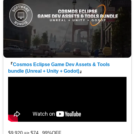
『
Cosmos Eclipse Game Dev Assets & Tools
bundle (Unreal + Unity + Godot)
』
$9,920 => $74 99%OFF