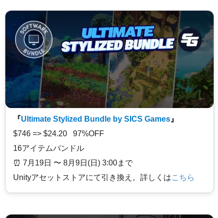
『
Ultimate Stylized Bundle by SICS Games
』
$746 => $24.20 97%OFF
16アイテムバンドル
⏰️ 7月19日 〜 8月9日(日) 3:00まで
Unityアセットストアにて引き換え。詳しくは
こちら