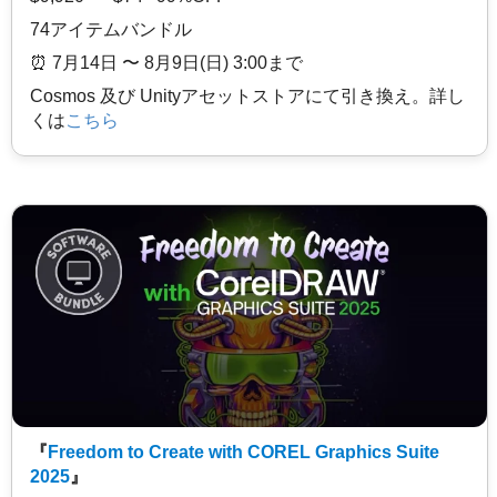
74アイテムバンドル
⏰️ 7月14日 〜 8月9日(日) 3:00まで
Cosmos 及び Unityアセットストアにて引き換え。詳し
くは
こちら
『
Freedom to Create with COREL Graphics Suite
2025
』