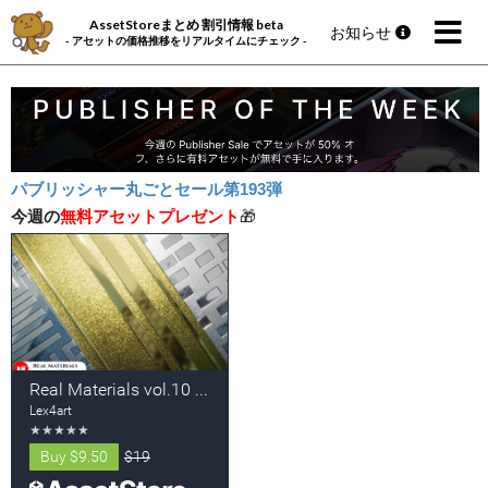
AssetStoreまとめ 割引情報 beta
お知らせ
- アセットの価格推移をリアルタイムにチェック -
パブリッシャー丸ごとセール第193弾
今週の
無料アセットプレゼント
🎁