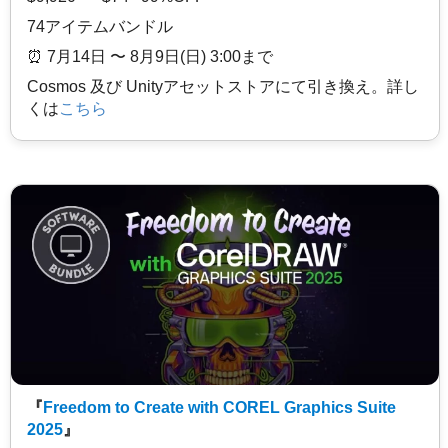
74アイテムバンドル
⏰️ 7月14日 〜 8月9日(日) 3:00まで
Cosmos 及び Unityアセットストアにて引き換え。詳し
くは
こちら
『
Freedom to Create with COREL Graphics Suite
2025
』