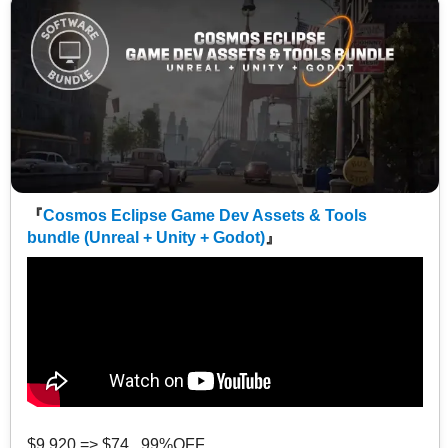
『
Cosmos Eclipse Game Dev Assets & Tools
bundle (Unreal + Unity + Godot)
』
$9,920 => $74 99%OFF