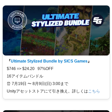
『
Ultimate Stylized Bundle by SICS Games
』
$746 => $24.20 97%OFF
16アイテムバンドル
⏰️ 7月19日 〜 8月9日(日) 3:00まで
Unityアセットストアにて引き換え。詳しくは
こちら