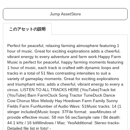
Jump AssetStore
このアセットの説明
Perfect for peaceful, relaxing farming atmosphere featuring 1
hour of music. Great for exciting explorations adds a cheerful,
vibrant energy to every adventure and farm work.Happy Farm
Music is perfect for peaceful, happy farming moments featuring
1 hour of music, each track is crafted with dynamic loops and
tracks in a total of 51 files contrasting intensities to suit a
variety of gameplay moments. Great for exciting explorations
and triumphant wins; adds a cheerful, vibrant energy to every a
circus. LISTEN TO ALL TRACKS HERE (YouTube)Track list
(YouTube):Barn FarmCluck Song Tractor TuneDuck Dance
Cow Chorus Moo Melody Hay Hoedown Farm Family Sunny
Fields Farm FunNumber of Audio Wavs: 51Music tracks: 14 (1
stinger included)Music loops: 37File format: .wavMinutes of
provide effective music: 58 min 56 secSample rate / Bit death:
44.1 kHz / 16 bitWindows / Mac: YesAdditional: Stereo tracks-
Detailed file list in foto! -