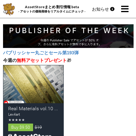
AssetStoreまとめ 割引情報 beta
お知らせ
- アセットの価格推移をリアルタイムにチェック -
パブリッシャー丸ごとセール第193弾
今週の
無料アセットプレゼント
🎁