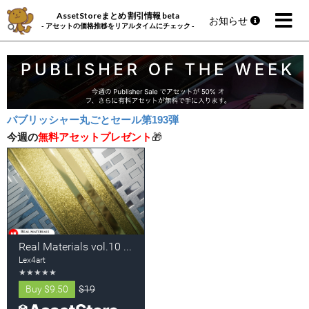
AssetStoreまとめ 割引情報 beta
お知らせ
- アセットの価格推移をリアルタイムにチェック -
パブリッシャー丸ごとセール第193弾
今週の
無料アセットプレゼント
🎁