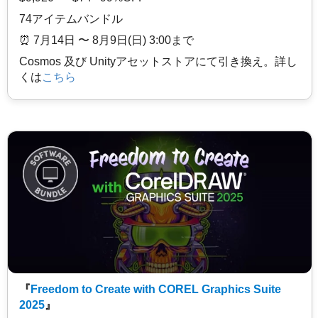
74アイテムバンドル
⏰️ 7月14日 〜 8月9日(日) 3:00まで
Cosmos 及び Unityアセットストアにて引き換え。詳し
くは
こちら
『
Freedom to Create with COREL Graphics Suite
2025
』