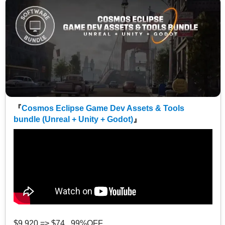
『
Cosmos Eclipse Game Dev Assets & Tools
bundle (Unreal + Unity + Godot)
』
$9,920 => $74 99%OFF