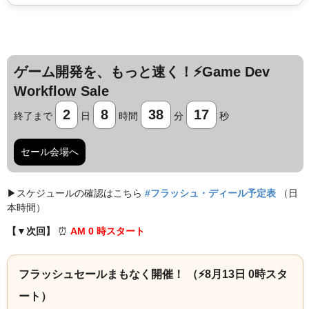
ゲーム開発を、もっと速く！⚡️Game Dev
Workflow Sale
2
8
38
16
終了まで
日
時間
分
秒
セール会場へ
▶︎スケジュールの確認はこちら
#フラッシュ・ディール予定表
（日
本時間）
【▼次回】
⏰️
AM 0 時スタート
フラッシュセールまもなく開催！ （⚡️8月13日 0時スタ
ート）