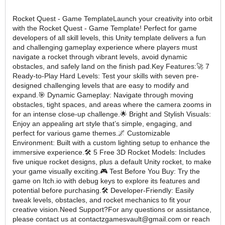
Rocket Quest - Game TemplateLaunch your creativity into orbit
with the Rocket Quest - Game Template! Perfect for game
developers of all skill levels, this Unity template delivers a fun
and challenging gameplay experience where players must
navigate a rocket through vibrant levels, avoid dynamic
obstacles, and safely land on the finish pad.Key Features:🚀 7
Ready-to-Play Hard Levels: Test your skills with seven pre-
designed challenging levels that are easy to modify and
expand.🎯 Dynamic Gameplay: Navigate through moving
obstacles, tight spaces, and areas where the camera zooms in
for an intense close-up challenge.🌟 Bright and Stylish Visuals:
Enjoy an appealing art style that’s simple, engaging, and
perfect for various game themes.🌌 Customizable
Environment: Built with a custom lighting setup to enhance the
immersive experience.🛠 5 Free 3D Rocket Models: Includes
five unique rocket designs, plus a default Unity rocket, to make
your game visually exciting.🎮 Test Before You Buy: Try the
game on Itch.io with debug keys to explore its features and
potential before purchasing.🛠 Developer-Friendly: Easily
tweak levels, obstacles, and rocket mechanics to fit your
creative vision.Need Support?For any questions or assistance,
please contact us at contactzgamesvault@gmail.com or reach