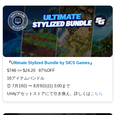
『
Ultimate Stylized Bundle by SICS Games
』
$746 => $24.20 97%OFF
16アイテムバンドル
⏰️ 7月19日 〜 8月9日(日) 3:00まで
Unityアセットストアにて引き換え。詳しくは
こちら