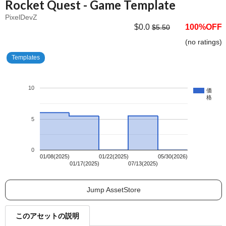
Rocket Quest - Game Template
PixelDevZ
$0.0
100%OFF
$5.50
(no ratings)
Templates
10
価
格
5
0
01/08(2025)
01/22(2025)
05/30(2026)
01/17(2025)
07/13(2025)
Jump AssetStore
このアセットの説明