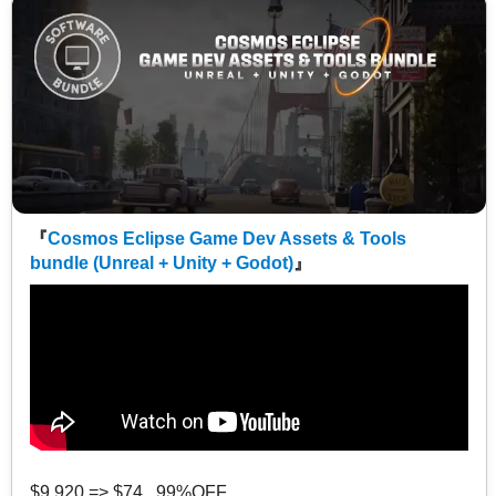
『
Cosmos Eclipse Game Dev Assets & Tools
bundle (Unreal + Unity + Godot)
』
$9,920 => $74 99%OFF