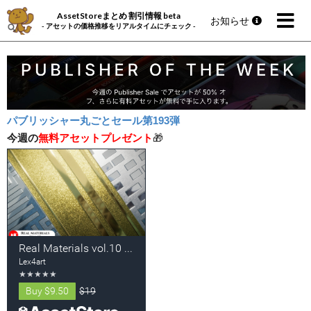
AssetStoreまとめ 割引情報 beta
お知らせ
- アセットの価格推移をリアルタイムにチェック -
パブリッシャー丸ごとセール第193弾
今週の
無料アセットプレゼント
🎁