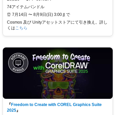
74アイテムバンドル
⏰️ 7月14日 〜 8月9日(日) 3:00まで
Cosmos 及び Unityアセットストアにて引き換え。詳し
くは
こちら
『
Freedom to Create with COREL Graphics Suite
2025
』