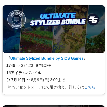
『
Ultimate Stylized Bundle by SICS Games
』
$746 => $24.20 97%OFF
16アイテムバンドル
⏰️ 7月19日 〜 8月9日(日) 3:00まで
Unityアセットストアにて引き換え。詳しくは
こちら