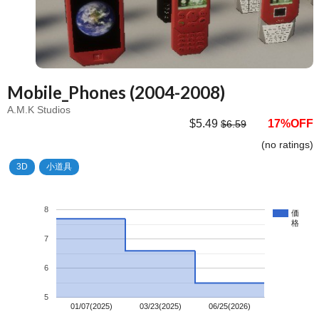
Mobile_Phones (2004-2008)
A.M.K Studios
$5.49
17%OFF
$6.59
(no ratings)
3D
小道具
8
価
格
7
6
5
01/07(2025)
03/23(2025)
06/25(2026)