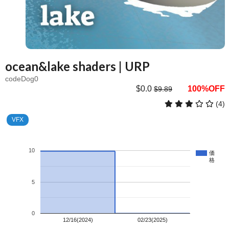
ocean&lake shaders | URP
codeDog0
$0.0
100%OFF
$9.89
(4)
VFX
10
価
格
5
0
12/16(2024)
02/23(2025)