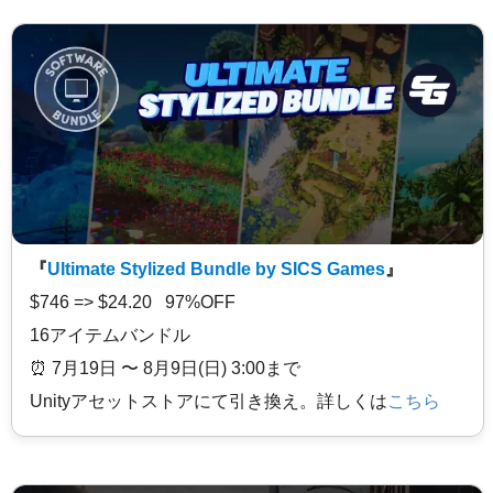
『
Ultimate Stylized Bundle by SICS Games
』
$746 => $24.20 97%OFF
16アイテムバンドル
⏰️ 7月19日 〜 8月9日(日) 3:00まで
Unityアセットストアにて引き換え。詳しくは
こちら