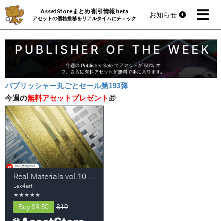
AssetStoreまとめ 割引情報 beta
お知らせ
- アセットの価格推移をリアルタイムにチェック -
パブリッシャー丸ごとセール第193弾
今週の
無料アセットプレゼント
🎁