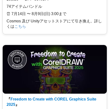
74アイテムバンドル
⏰️ 7月14日 〜 8月9日(日) 3:00まで
Cosmos 及び Unityアセットストアにて引き換え。詳し
くは
こちら
『
Freedom to Create with COREL Graphics Suite
2025
』