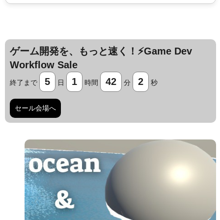
ゲーム開発を、もっと速く！⚡️Game Dev
Workflow Sale
5
1
42
1
終了まで
日
時間
分
秒
セール会場へ