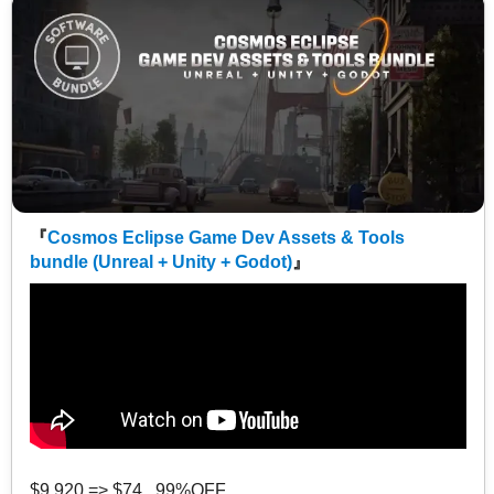
『
Cosmos Eclipse Game Dev Assets & Tools
bundle (Unreal + Unity + Godot)
』
$9,920 => $74 99%OFF