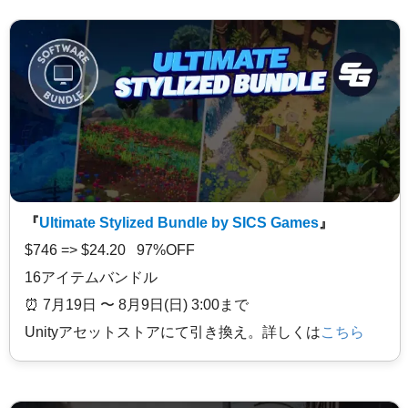
『
Ultimate Stylized Bundle by SICS Games
』
$746 => $24.20 97%OFF
16アイテムバンドル
⏰️ 7月19日 〜 8月9日(日) 3:00まで
Unityアセットストアにて引き換え。詳しくは
こちら