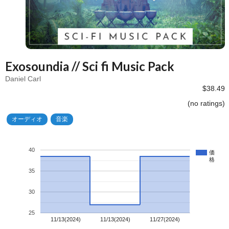
Exosoundia // Sci fi Music Pack
Daniel Carl
$38.49
(no ratings)
オーディオ
音楽
40
価
格
35
30
25
11/13(2024)
11/13(2024)
11/27(2024)