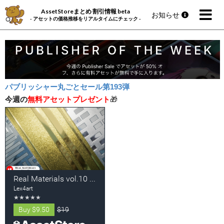
AssetStoreまとめ 割引情報 beta
お知らせ
- アセットの価格推移をリアルタイムにチェック -
パブリッシャー丸ごとセール第193弾
今週の
無料アセットプレゼント
🎁