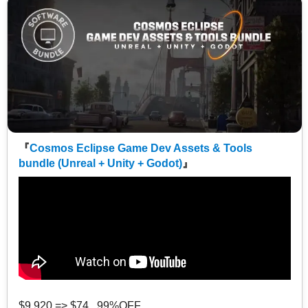
『
Cosmos Eclipse Game Dev Assets & Tools
bundle (Unreal + Unity + Godot)
』
$9,920 => $74 99%OFF