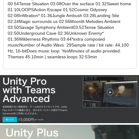
00:54Tense Situation 03:08Over the surface 01:32Sweet home
01:10LOOPSAction Escape 01:52Cosmic Odyssey
02:08Infiltration* 01:36Jungle Ambush 03:28Landing Site
02:24Magic surrounds us 02:56Moonlit Melodies Ambient
03:50Savage Symphony Ambient03:52Tense Situation
02:50Underground Cave 02:36Unknown Enemy*
01:36Wilderness Rhythms 03:44*extra composed
musicNumber of Audio Wavs: 29Sample rate / bit rate: 44,100
Hz, 16-bitDoes music loop: YesMinutes of audio provided:
Themes 45:10min | seamless loops 32:53min