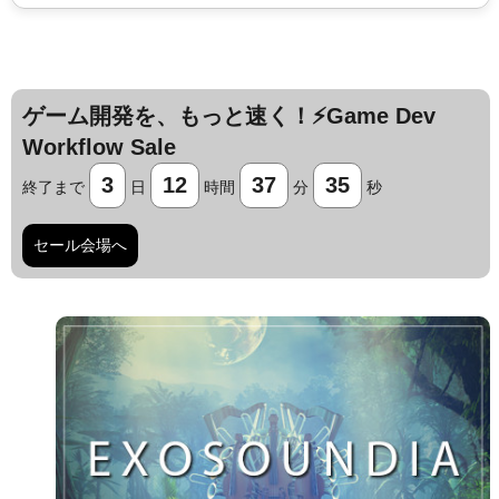
ゲーム開発を、もっと速く！⚡️Game Dev
Workflow Sale
3
12
37
34
終了まで
日
時間
分
秒
セール会場へ