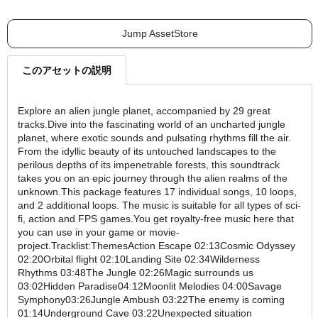
Jump AssetStore
このアセットの説明
Explore an alien jungle planet, accompanied by 29 great
tracks.Dive into the fascinating world of an uncharted jungle
planet, where exotic sounds and pulsating rhythms fill the air.
From the idyllic beauty of its untouched landscapes to the
perilous depths of its impenetrable forests, this soundtrack
takes you on an epic journey through the alien realms of the
unknown.This package features 17 individual songs, 10 loops,
and 2 additional loops. The music is suitable for all types of sci-
fi, action and FPS games.You get royalty-free music here that
you can use in your game or movie-
project.Tracklist:ThemesAction Escape 02:13Cosmic Odyssey
02:20Orbital flight 02:10Landing Site 02:34Wilderness
Rhythms 03:48The Jungle 02:26Magic surrounds us
03:02Hidden Paradise04:12Moonlit Melodies 04:00Savage
Symphony03:26Jungle Ambush 03:22The enemy is coming
01:14Underground Cave 03:22Unexpected situation