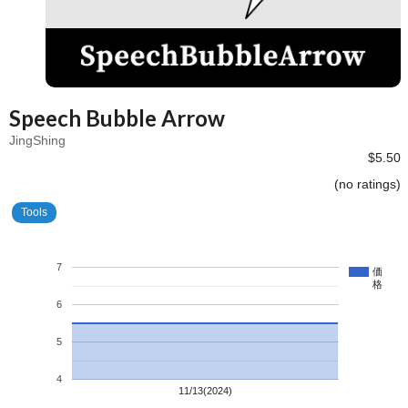
Speech Bubble Arrow
JingShing
$5.50
(no ratings)
Tools
7
価
格
6
5
4
11/13(2024)