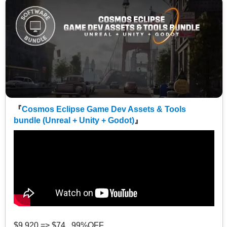
『
Cosmos Eclipse Game Dev Assets & Tools
bundle (Unreal + Unity + Godot)
』
$9,920 => $74 99%OFF