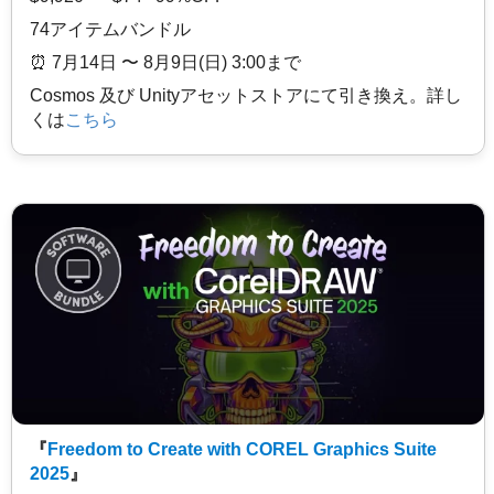
74アイテムバンドル
⏰️ 7月14日 〜 8月9日(日) 3:00まで
Cosmos 及び Unityアセットストアにて引き換え。詳し
くは
こちら
『
Freedom to Create with COREL Graphics Suite
2025
』