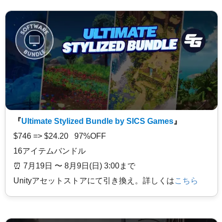
『
Ultimate Stylized Bundle by SICS Games
』
$746 => $24.20 97%OFF
16アイテムバンドル
⏰️ 7月19日 〜 8月9日(日) 3:00まで
Unityアセットストアにて引き換え。詳しくは
こちら