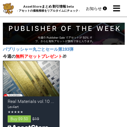
AssetStoreまとめ 割引情報 beta
お知らせ
- アセットの価格推移をリアルタイムにチェック -
パブリッシャー丸ごとセール第193弾
今週の
無料アセットプレゼント
🎁