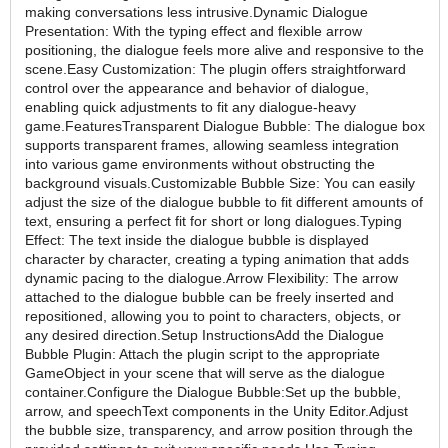
making conversations less intrusive.Dynamic Dialogue
Presentation: With the typing effect and flexible arrow
positioning, the dialogue feels more alive and responsive to the
scene.Easy Customization: The plugin offers straightforward
control over the appearance and behavior of dialogue,
enabling quick adjustments to fit any dialogue-heavy
game.FeaturesTransparent Dialogue Bubble: The dialogue box
supports transparent frames, allowing seamless integration
into various game environments without obstructing the
background visuals.Customizable Bubble Size: You can easily
adjust the size of the dialogue bubble to fit different amounts of
text, ensuring a perfect fit for short or long dialogues.Typing
Effect: The text inside the dialogue bubble is displayed
character by character, creating a typing animation that adds
dynamic pacing to the dialogue.Arrow Flexibility: The arrow
attached to the dialogue bubble can be freely inserted and
repositioned, allowing you to point to characters, objects, or
any desired direction.Setup InstructionsAdd the Dialogue
Bubble Plugin: Attach the plugin script to the appropriate
GameObject in your scene that will serve as the dialogue
container.Configure the Dialogue Bubble:Set up the bubble,
arrow, and speechText components in the Unity Editor.Adjust
the bubble size, transparency, and arrow position through the