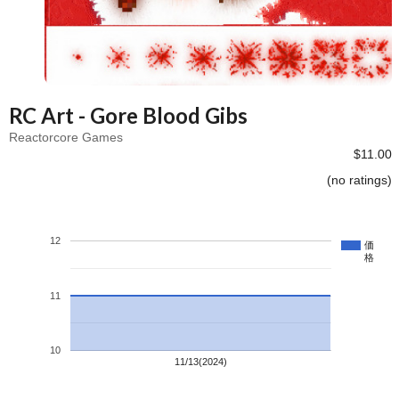
RC Art - Gore Blood Gibs
Reactorcore Games
$11.00
(no ratings)
12
価
格
11
10
11/13(2024)