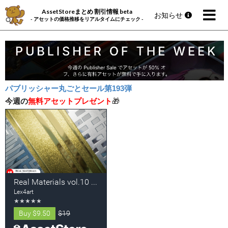
AssetStoreまとめ 割引情報 beta
お知らせ
- アセットの価格推移をリアルタイムにチェック -
パブリッシャー丸ごとセール第193弾
今週の
無料アセットプレゼント
🎁