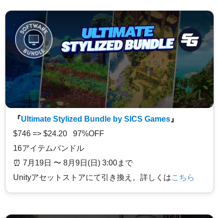
『
Ultimate Stylized Bundle by SICS Games
』
$746 => $24.20 97%OFF
16アイテムバンドル
⏰️ 7月19日 〜 8月9日(日) 3:00まで
Unityアセットストアにて引き換え。詳しくは
こちら