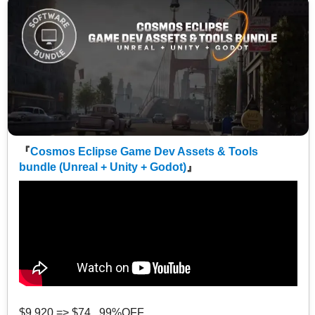
『
Cosmos Eclipse Game Dev Assets & Tools
bundle (Unreal + Unity + Godot)
』
$9,920 => $74 99%OFF