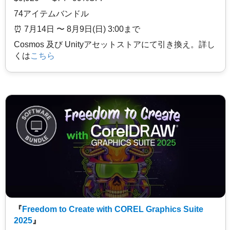
74アイテムバンドル
⏰️ 7月14日 〜 8月9日(日) 3:00まで
Cosmos 及び Unityアセットストアにて引き換え。詳し
くは
こちら
『
Freedom to Create with COREL Graphics Suite
2025
』