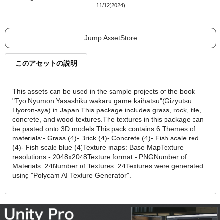
11/12(2024)
Jump AssetStore
このアセットの説明
This assets can be used in the sample projects of the book
"Tyo Nyumon Yasashiku wakaru game kaihatsu"(Gizyutsu
Hyoron-sya) in Japan.This package includes grass, rock, tile,
concrete, and wood textures.The textures in this package can
be pasted onto 3D models.This pack contains 6 Themes of
materials:- Grass (4)- Brick (4)- Concrete (4)- Fish scale red
(4)- Fish scale blue (4)Texture maps: Base MapTexture
resolutions - 2048x2048Texture format - PNGNumber of
Materials: 24Number of Textures: 24Textures were generated
using "Polycam AI Texture Generator".