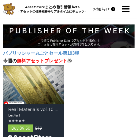
AssetStoreまとめ 割引情報 beta
お知らせ
- アセットの価格推移をリアルタイムにチェック -
パブリッシャー丸ごとセール第193弾
今週の
無料アセットプレゼント
🎁