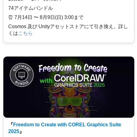
74アイテムバンドル
⏰️ 7月14日 〜 8月9日(日) 3:00まで
Cosmos 及び Unityアセットストアにて引き換え。詳し
くは
こちら
『
Freedom to Create with COREL Graphics Suite
2025
』