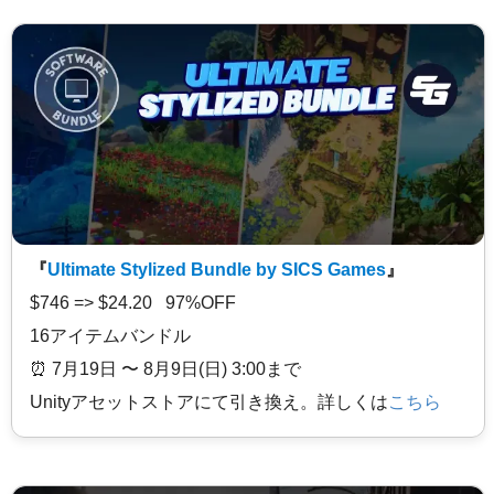
『
Ultimate Stylized Bundle by SICS Games
』
$746 => $24.20 97%OFF
16アイテムバンドル
⏰️ 7月19日 〜 8月9日(日) 3:00まで
Unityアセットストアにて引き換え。詳しくは
こちら