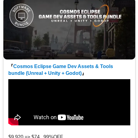
『
Cosmos Eclipse Game Dev Assets & Tools
bundle (Unreal + Unity + Godot)
』
$9,920 => $74 99%OFF