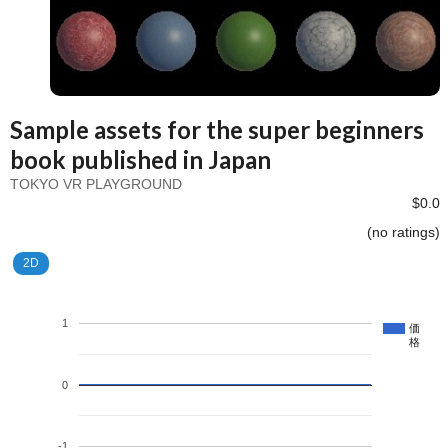
Sample assets for the super beginners
book published in Japan
TOKYO VR PLAYGROUND
$0.0
(no ratings)
2D
1
価
格
0
-1