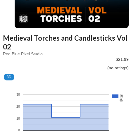
Medieval Torches and Candlesticks Vol
02
Red Blue Pixel Studio
$21.99
(no ratings)
3D
30
価
格
20
10
0