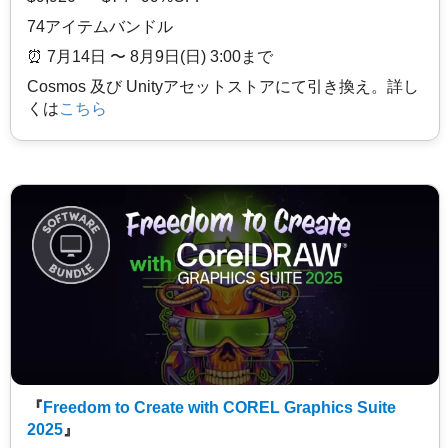
74アイテムバンドル
⏰️ 7月14日 〜 8月9日(日) 3:00まで
Cosmos 及び Unityアセットストアにて引き換え。詳し
くは
こちら
『
Freedom to Create with COREL Graphics Suite
2025
』