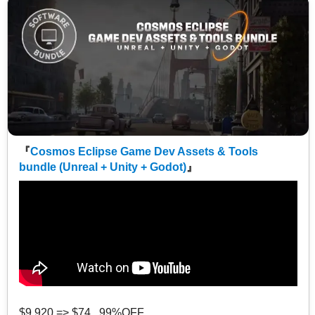
『
Cosmos Eclipse Game Dev Assets & Tools
bundle (Unreal + Unity + Godot)
』
$9,920 => $74 99%OFF