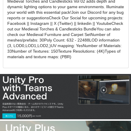
Medieval Torches and Candlesticks Vol 02 adds depth and
dynamic lighting options to your game environments. Illuminate
your world with this essential pack!Join our Discord for any bug
reports or suggestionsCheck Our Social for upcoming projects:
Facebook || Instagram || X (Twitter) || linkedin || YoutubeCheck
out our Medieval Torches & Candlesticks BundleYou can also
check our Medieval Furniture and Carpet SetNumber of
meshes/prefabs: 30Poly Count: 632 - 22488LOD information
(3, LOD0,LOD1,LOD2,)UV mapping: YesNumber of Materials:
33Number of Textures: 150Texture Resolutions: (4K)Types of
materials and texture maps: (PBR)