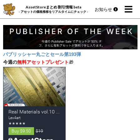
AssetStoreまとめ 割引情報 beta
お知らせ
- アセットの価格推移をリアルタイムにチェック -
パブリッシャー丸ごとセール第193弾
今週の
無料アセットプレゼント
🎁