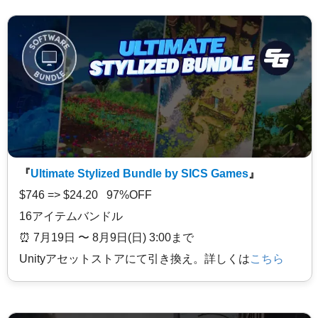
『
Ultimate Stylized Bundle by SICS Games
』
$746 => $24.20 97%OFF
16アイテムバンドル
⏰️ 7月19日 〜 8月9日(日) 3:00まで
Unityアセットストアにて引き換え。詳しくは
こちら