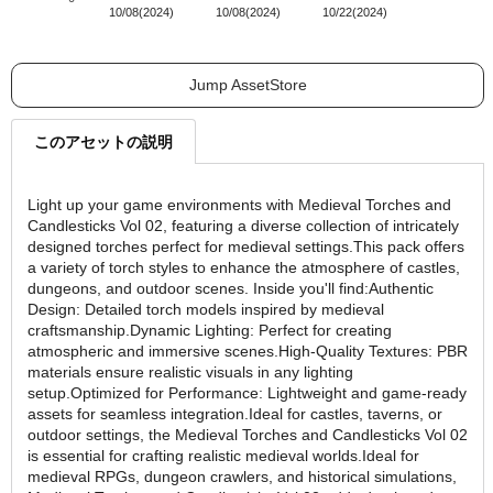
10/08(2024)
10/08(2024)
10/22(2024)
Jump AssetStore
このアセットの説明
Light up your game environments with Medieval Torches and
Candlesticks Vol 02, featuring a diverse collection of intricately
designed torches perfect for medieval settings.This pack offers
a variety of torch styles to enhance the atmosphere of castles,
dungeons, and outdoor scenes. Inside you'll find:Authentic
Design: Detailed torch models inspired by medieval
craftsmanship.Dynamic Lighting: Perfect for creating
atmospheric and immersive scenes.High-Quality Textures: PBR
materials ensure realistic visuals in any lighting
setup.Optimized for Performance: Lightweight and game-ready
assets for seamless integration.Ideal for castles, taverns, or
outdoor settings, the Medieval Torches and Candlesticks Vol 02
is essential for crafting realistic medieval worlds.Ideal for
medieval RPGs, dungeon crawlers, and historical simulations,