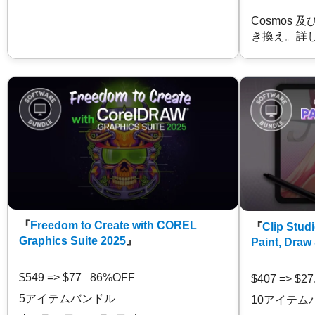
Cosmos 
き換え。詳
『
Freedom to Create with COREL
『
Clip Studi
Graphics Suite 2025
』
Paint, Draw
$549 => $77 86%OFF
$407 => $2
5アイテムバンドル
10アイテム