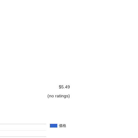
$5.49
(no ratings)
価格