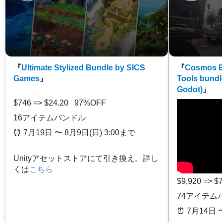
『
Ultimate Stylized Bundle by SICS
『
Cosmos E
Games
』
Tools bundl
Godot)
』
$746 => $24.20 97%OFF
16アイテムバンドル
⏰️ 7月19日 〜 8月9日(日) 3:00まで
Unityアセットストアにて引き換え。詳し
くは
こちら
$9,920 => 
74アイテム
⏰️ 7月14日 