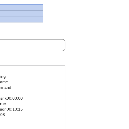
ming
Game
ilm and
Gsnk00:00:00
True
sion00:10:15
 08.
d