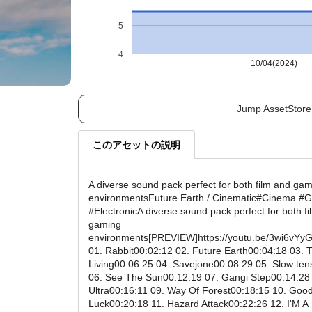
5
4
10/04(2024)
Jump AssetStore
このアセットの説明
A diverse sound pack perfect for both film and ga
environmentsFuture Earth / Cinematic#Cinema #
#ElectronicA diverse sound pack perfect for both f
gaming
environments[PREVIEW]https://youtu.be/3wi6vYy
01. Rabbit00:02:12 02. Future Earth00:04:18 03. 
Living00:06:25 04. Savejone00:08:29 05. Slow ten
06. See The Sun00:12:19 07. Gangi Step00:14:28
Ultra00:16:11 09. Way Of Forest00:18:15 10. Goo
Luck00:20:18 11. Hazard Attack00:22:26 12. I'M A