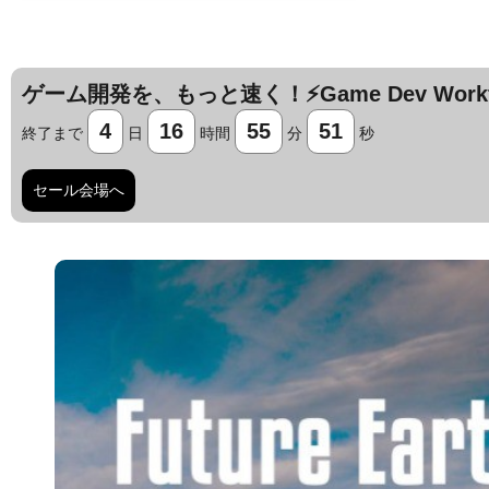
ゲーム開発を、もっと速く！⚡️Game Dev Workfl
4
16
55
50
終了まで
日
時間
分
秒
セール会場へ