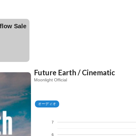
ow Sale
Future Earth / Cinematic
Moonlight Official
オーディオ
7
6