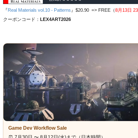
『
Real Materials vol.10 - Patterns
』
$20.90 => FREE
（
8月13日 23
クーポンコード：
LEX4ART2026
Game Dev Workflow Sale
⏰️ 7月30日 〜 8月12日(水)まで（日本時間）