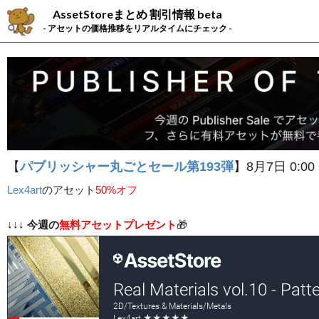
AssetStoreまとめ 割引情報 beta
- アセットの価格推移をリアルタイムにチェック -
【
パブリッシャー丸ごとセール第193弾
】8月7日 0:00
Lex4art
の
アセット
50%オフ
↓↓↓
今週の
無料アセットプレゼント
🎁