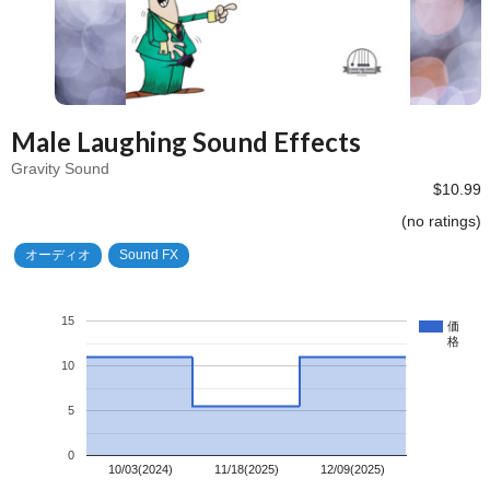
Male Laughing Sound Effects
Gravity Sound
$10.99
(no ratings)
オーディオ
Sound FX
15
価
格
10
5
0
10/03(2024)
11/18(2025)
12/09(2025)