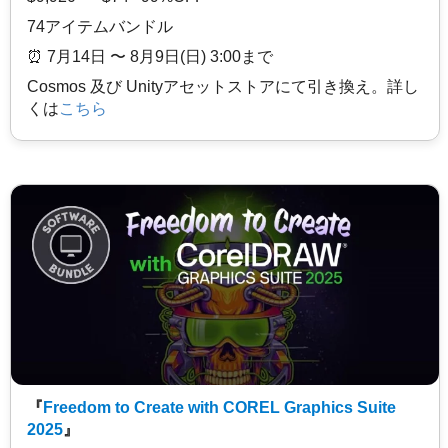
74アイテムバンドル
⏰️ 7月14日 〜 8月9日(日) 3:00まで
Cosmos 及び Unityアセットストアにて引き換え。詳し
くは
こちら
『
Freedom to Create with COREL Graphics Suite
2025
』