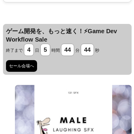
ゲーム開発を、もっと速く！⚡️Game Dev
Workflow Sale
4
5
44
43
終了まで
日
時間
分
秒
セール会場へ