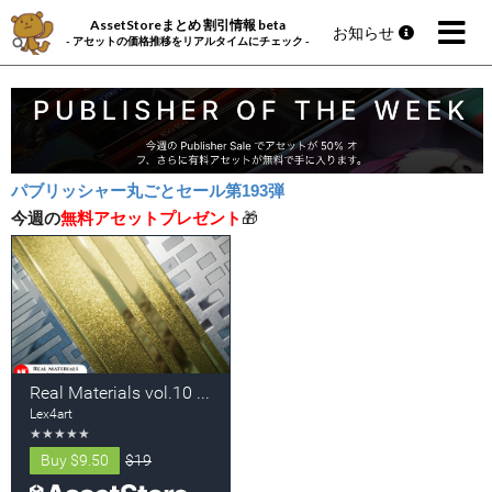
AssetStoreまとめ 割引情報 beta
お知らせ
- アセットの価格推移をリアルタイムにチェック -
パブリッシャー丸ごとセール第193弾
今週の
無料アセットプレゼント
🎁