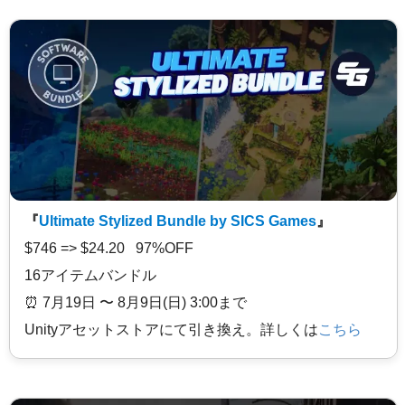
『
Ultimate Stylized Bundle by SICS Games
』
$746 => $24.20 97%OFF
16アイテムバンドル
⏰️ 7月19日 〜 8月9日(日) 3:00まで
Unityアセットストアにて引き換え。詳しくは
こちら