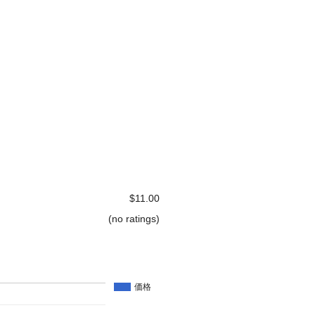
$11.00
(no ratings)
価格