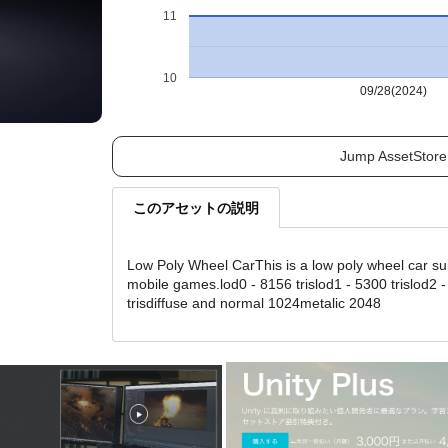
11
10
09/28(2024)
Jump AssetStore
このアセットの説明
Low Poly Wheel CarThis is a low poly wheel car sui
mobile games.lod0 - 8156 trislod1 - 5300 trislod2 
trisdiffuse and normal 1024metalic 2048