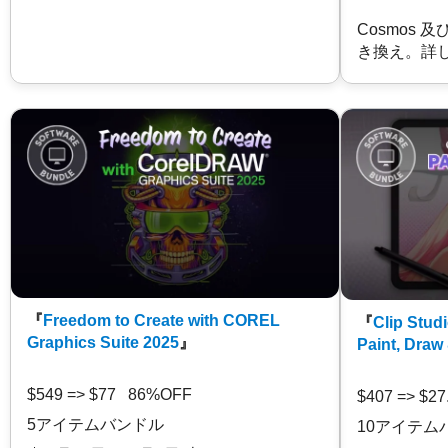
Cosmos 
き換え。詳
『
Freedom to Create with COREL
『
Clip Studi
Graphics Suite 2025
』
Paint, Draw
$549 => $77 86%OFF
$407 => $2
5アイテムバンドル
10アイテム