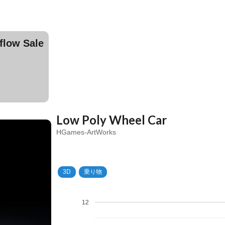
ow Sale
Low Poly Wheel Car
HGames-ArtWorks
3D
乗り物
12