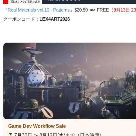
『
Real Materials vol.10 - Patterns
』
$20.90 => FREE
（
8月13日 23
クーポンコード：
LEX4ART2026
Game Dev Workflow Sale
⏰️ 7月30日 〜 8月12日(水)まで（日本時間）