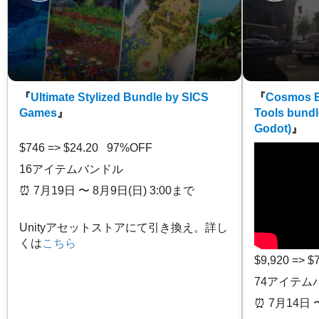
『
Ultimate Stylized Bundle by SICS
『
Cosmos E
Games
』
Tools bundl
Godot)
』
$746 => $24.20 97%OFF
16アイテムバンドル
⏰️ 7月19日 〜 8月9日(日) 3:00まで
Unityアセットストアにて引き換え。詳し
くは
こちら
$9,920 => 
74アイテム
⏰️ 7月14日 