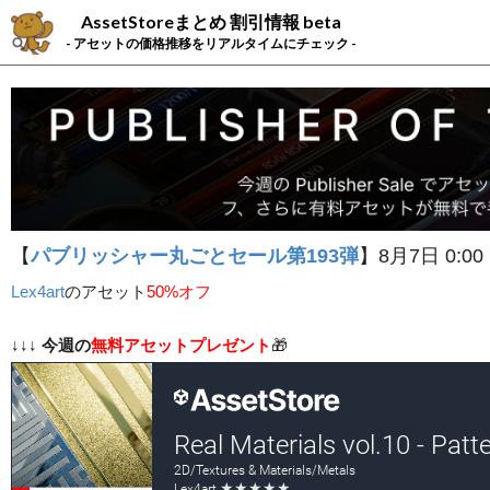
AssetStoreまとめ 割引情報 beta
- アセットの価格推移をリアルタイムにチェック -
【
パブリッシャー丸ごとセール第193弾
】8月7日 0:00
Lex4art
の
アセット
50%オフ
↓↓↓
今週の
無料アセットプレゼント
🎁