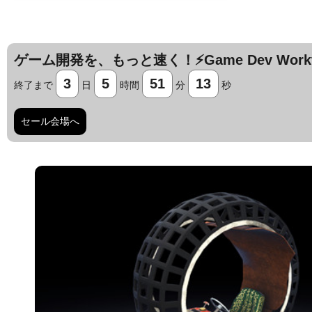
ゲーム開発を、もっと速く！⚡️Game Dev Workfl
3
5
51
12
終了まで
日
時間
分
秒
セール会場へ