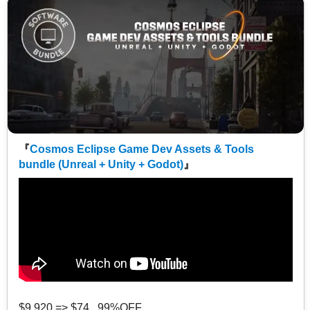
『
Cosmos Eclipse Game Dev Assets & Tools
bundle (Unreal + Unity + Godot)
』
$9,920 => $74 99%OFF