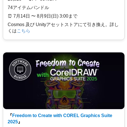
74アイテムバンドル
⏰️ 7月14日 〜 8月9日(日) 3:00まで
Cosmos 及び Unityアセットストアにて引き換え。詳し
くは
こちら
『
Freedom to Create with COREL Graphics Suite
2025
』