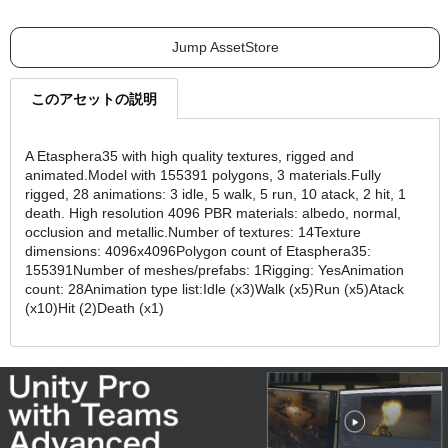
Jump AssetStore
このアセットの説明
A Etasphera35 with high quality textures, rigged and
animated.Model with 155391 polygons, 3 materials.Fully
rigged, 28 animations: 3 idle, 5 walk, 5 run, 10 atack, 2 hit, 1
death.️ High resolution 4096 PBR materials: albedo, normal,
occlusion and metallic.Number of textures: 14Texture
dimensions: 4096x4096Polygon count of Etasphera35:
155391Number of meshes/prefabs: 1Rigging: YesAnimation
count: 28Animation type list:Idle (x3)Walk (x5)Run (x5)Atack
(x10)Hit (2)Death (x1)