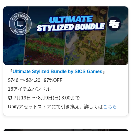
『
Ultimate Stylized Bundle by SICS Games
』
$746 => $24.20 97%OFF
16アイテムバンドル
⏰️ 7月19日 〜 8月9日(日) 3:00まで
Unityアセットストアにて引き換え。詳しくは
こちら