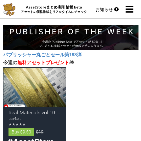
AssetStoreまとめ 割引情報 beta
お知らせ
- アセットの価格推移をリアルタイムにチェック -
パブリッシャー丸ごとセール第193弾
今週の
無料アセットプレゼント
🎁