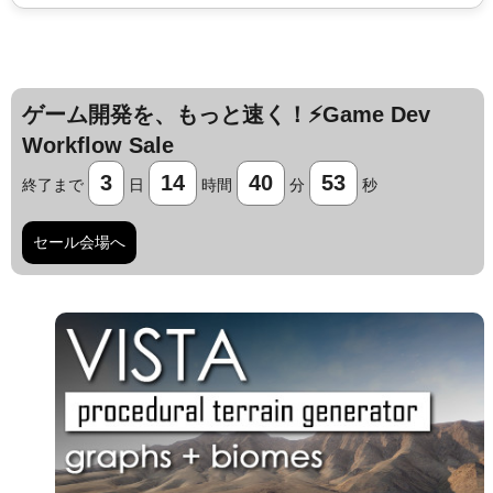
ゲーム開発を、もっと速く！⚡️Game Dev
Workflow Sale
3
14
40
52
終了まで
日
時間
分
秒
セール会場へ