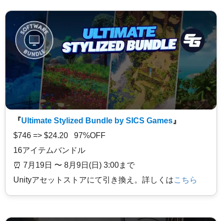
『
Ultimate Stylized Bundle by SICS Games
』
$746 => $24.20 97%OFF
16アイテムバンドル
⏰️ 7月19日 〜 8月9日(日) 3:00まで
Unityアセットストアにて引き換え。詳しくは
こちら