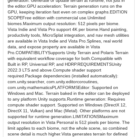
generation: Generate or update terrain at runtime, not just in
the editor.GPU acceleration: Terrain generation runs on the
GPU, keeping iteration fast even on complex graphs.EDITION
SCOPEFree edition with commercial use.Unlimited
biomes.Maximum output resolution: 512 pixels per biome.
Vista Indie and Vista Pro support 4K per biome.Hand painting,
productivity tools, MicroSplat integration, and nav mesh utilities
are available in Vista Indie and Vista Pro.Splines, real world
data, and expose property are available in Vista
Pro.COMPATIBILITYSupports Unity Terrain and Polaris Terrain
with equivalent workflow coverage for both.Compatible with
Built in RP, Universal RP, and HDRP.REQUIREMENTSUnity
2022.3 LTS and above.Compute shader support
required.Package dependencies (installed automatically):
com.unity.searcher, com.unity.editorcoroutines,
com.unity.mathematicsPLATFORMSEditor: Supported on
Windows and Mac. Terrain baked in the editor can be deployed
to any platform Unity supports.Runtime generation: Requires
compute shader support. Supported on Windows (DirectX 12,
DirectX 11, Vulkan) and Mac (Metal). Other platforms are not
supported for runtime generation.LIMITATIONSMaximum
output resolution in Vista Personal is 512 pixels per biome. The
limit applies to each biome, not the whole scene, so combined
scene detail is much higher.Vista generates terrain for defined