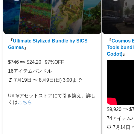
『
Ultimate Stylized Bundle by SICS
『
Cosmos E
Games
』
Tools bundl
Godot)
』
$746 => $24.20 97%OFF
16アイテムバンドル
⏰️ 7月19日 〜 8月9日(日) 3:00まで
Unityアセットストアにて引き換え。詳し
くは
こちら
$9,920 => 
74アイテム
⏰️ 7月14日 