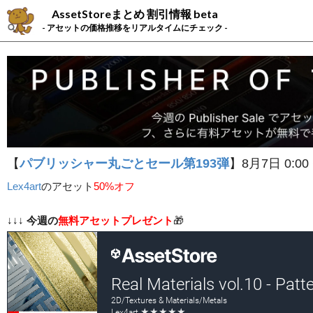
AssetStoreまとめ 割引情報 beta
- アセットの価格推移をリアルタイムにチェック -
【
パブリッシャー丸ごとセール第193弾
】8月7日 0:00
Lex4art
の
アセット
50%オフ
↓↓↓
今週の
無料アセットプレゼント
🎁