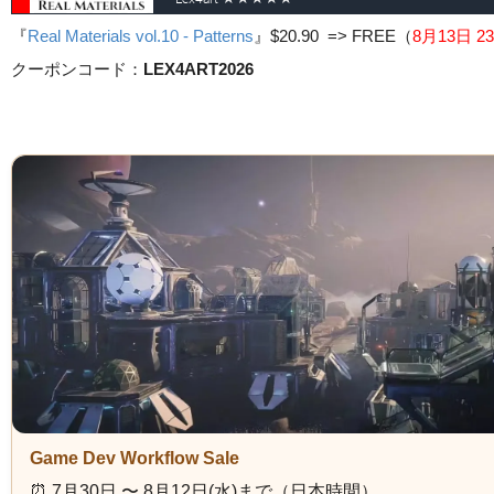
『
Real Materials vol.10 - Patterns
』
$20.90 => FREE
（
8月13日 23
クーポンコード：
LEX4ART2026
Game Dev Workflow Sale
⏰️ 7月30日 〜 8月12日(水)まで（日本時間）