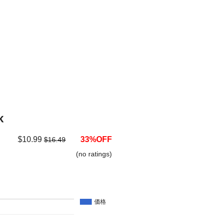
k
$10.99
33%OFF
$16.49
(no ratings)
価格