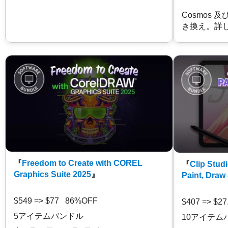
Cosmos 
き換え。詳
『
Freedom to Create with COREL
『
Clip Studi
Graphics Suite 2025
』
Paint, Draw
$549 => $77 86%OFF
$407 => $2
5アイテムバンドル
10アイテム