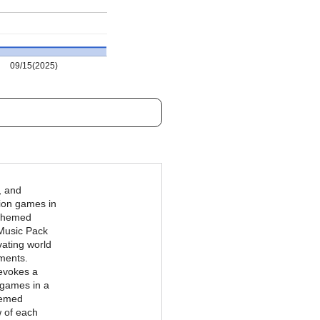
09/15(2025)
, and
tion games in
-themed
Music Pack
vating world
ements.
 evokes a
 games in a
hemed
 of each