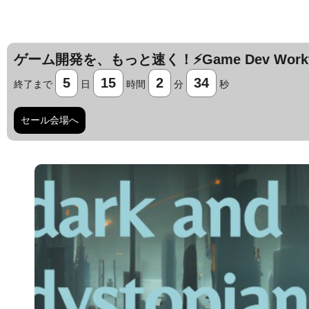
ゲーム開発を、もっと速く！⚡️Game Dev Workfl
5
15
2
33
終了まで
日
時間
分
秒
セール会場へ