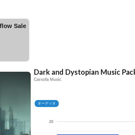
ow Sale
Dark and Dystopian Music Pac
Carxofa Music
オーディオ
20