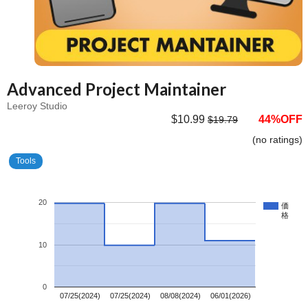
Advanced Project Maintainer
Leeroy Studio
$10.99
44%OFF
$19.79
(no ratings)
Tools
20
価
格
10
0
07/25(2024)
07/25(2024)
08/08(2024)
06/01(2026)