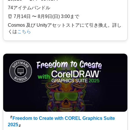
74アイテムバンドル
⏰️ 7月14日 〜 8月9日(日) 3:00まで
Cosmos 及び Unityアセットストアにて引き換え。詳し
くは
こちら
『
Freedom to Create with COREL Graphics Suite
2025
』