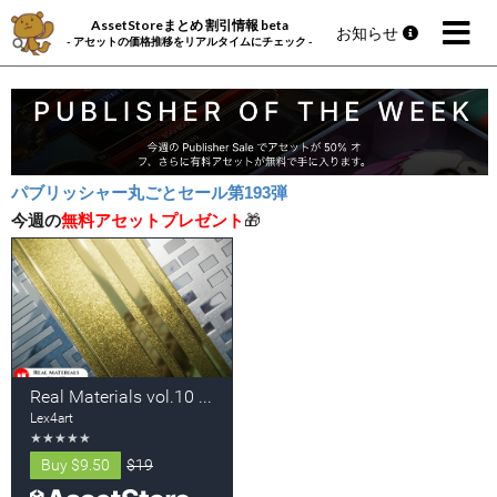
AssetStoreまとめ 割引情報 beta
お知らせ
- アセットの価格推移をリアルタイムにチェック -
パブリッシャー丸ごとセール第193弾
今週の
無料アセットプレゼント
🎁