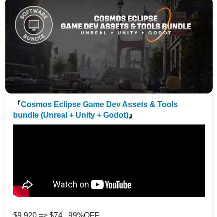
『
Cosmos Eclipse Game Dev Assets & Tools
bundle (Unreal + Unity + Godot)
』
$9,920 => $74 99%OFF