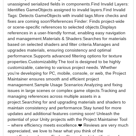
unassigned serialized fields in components.Find Invalid Layers:
Identifies GameObjects assigned to invalid layers.Find Invalid
Tags: Detects GameObjects with invalid tags.More checks and
fixes are coming soon!References Finder: Finds project-wide
or scene-specific references to selected objects.Displays
references in a user-friendly format, enabling easy navigation
and management.Materials & Shaders:Searches for materials
based on selected shaders and filter criteria.Manages and
upgrades materials, ensuring consistency and optimal
performance.Supports advanced filtering options for texture
properties.Customizability:The tool is designed to be highly
customizable, catering to various project needs. Whether
you're developing for PC, mobile, console, or web, the Project
Maintainer ensures smooth and efficient project
management.Sample Usage Scenarios:Analyzing and fixing
issues in large scenes or complex game objects.Tracking and
managing references across multiple assets in a
project.Searching for and upgrading materials and shaders to
maintain consistency and performance.Stay tuned for more
updates and additional features coming soon! Unleash the
potential of your Unity projects with the Project Maintainer Tool
– where efficiency meets excellence.❤️ Reviews are very much
appreciated, we love to hear what you think of the