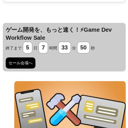
ゲーム開発を、もっと速く！⚡️Game Dev
Workflow Sale
5
7
33
49
終了まで
日
時間
分
秒
セール会場へ