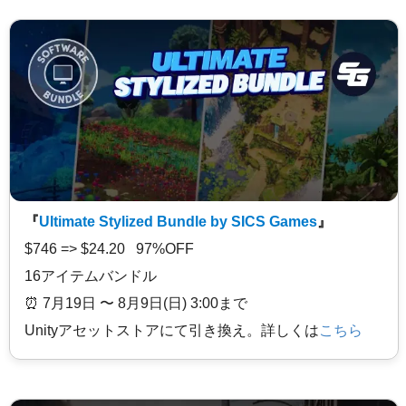
『
Ultimate Stylized Bundle by SICS Games
』
$746 => $24.20 97%OFF
16アイテムバンドル
⏰️ 7月19日 〜 8月9日(日) 3:00まで
Unityアセットストアにて引き換え。詳しくは
こちら