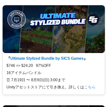
『
Ultimate Stylized Bundle by SICS Games
』
$746 => $24.20 97%OFF
16アイテムバンドル
⏰️ 7月19日 〜 8月9日(日) 3:00まで
Unityアセットストアにて引き換え。詳しくは
こちら