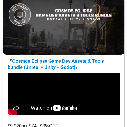
『
Cosmos Eclipse Game Dev Assets & Tools
bundle (Unreal + Unity + Godot)
』
$9,920 => $74 99%OFF