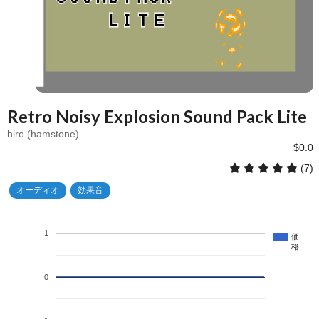
Retro Noisy Explosion Sound Pack Lite
hiro (hamstone)
$0.0
(7)
オーディオ
効果音
1
価
格
0