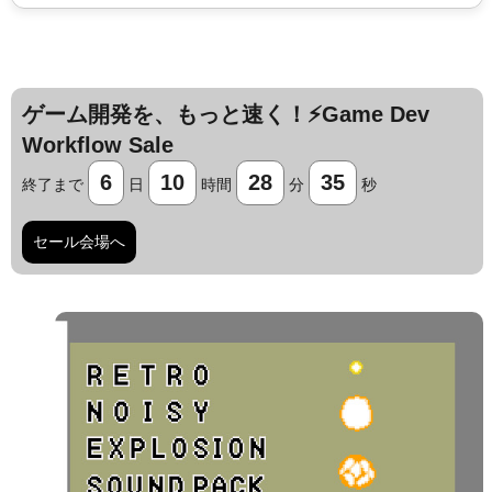
ゲーム開発を、もっと速く！⚡️Game Dev
Workflow Sale
6
10
28
34
終了まで
日
時間
分
秒
セール会場へ