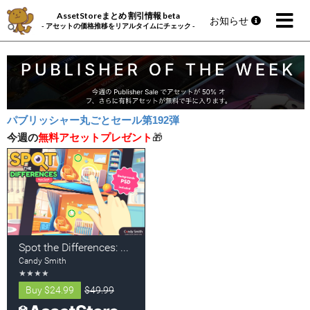
AssetStoreまとめ 割引情報 beta
お知らせ
- アセットの価格推移をリアルタイムにチェック -
パブリッシャー丸ごとセール第192弾
今週の
無料アセットプレゼント
🎁