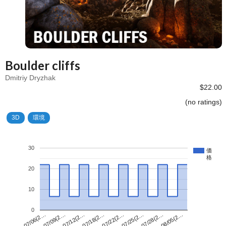
Boulder cliffs
Dmitriy Dryzhak
$22.00
(no ratings)
3D
環境
30
価
格
20
10
0
07/22(2…
07/06(2…
08/05(2…
07/18(2…
07/28(2…
07/12(2…
07/25(2…
07/09(2…