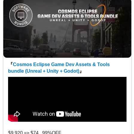
『
Cosmos Eclipse Game Dev Assets & Tools
bundle (Unreal + Unity + Godot)
』
$9,920 => $74 99%OFF