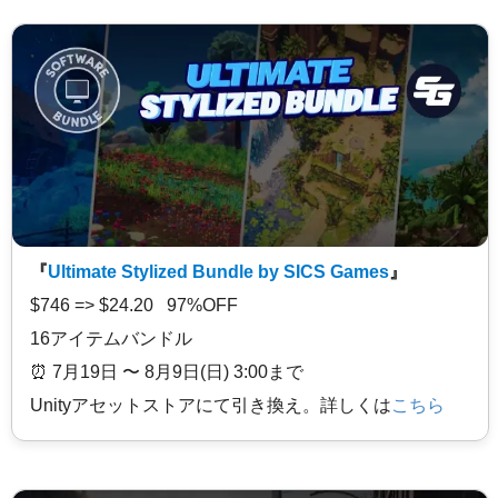
『
Ultimate Stylized Bundle by SICS Games
』
$746 => $24.20 97%OFF
16アイテムバンドル
⏰️ 7月19日 〜 8月9日(日) 3:00まで
Unityアセットストアにて引き換え。詳しくは
こちら