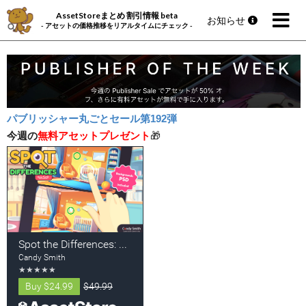
AssetStoreまとめ 割引情報 beta
お知らせ
- アセットの価格推移をリアルタイムにチェック -
パブリッシャー丸ごとセール第192弾
今週の
無料アセットプレゼント
🎁