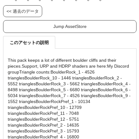
<< 過去のデータ
Jump AssetStore
このアセットの説明
This pack keeps a lot of different boulder cliffs and their
pieces.Support, URP and HDRP shaders are here:My Discord
groupTriangle counts:BoulderRock_1 - 4526
trianglesBoulderRock_10 - 1446 trianglesBoulderRock_2 -
5552 trianglesBoulderRock_3 - 5662 trianglesBoulderRock_4 -
8498 trianglesBoulderRock_5 - 6680 trianglesBoulderRock_6 -
5034 trianglesBoulderRock_7 - 4526 trianglesBoulderRock_9 -
1552 trianglesBoulderRockPref_1 - 10134
trianglesBoulderRockPref_10 - 12709
trianglesBoulderRockPref_11 - 7048
trianglesBoulderRockPref_12 - 5751
trianglesBoulderRockPref_2 - 14635
trianglesBoulderRockPref_3 - 15793
trianglesBoulderRockPref_4 - 16800