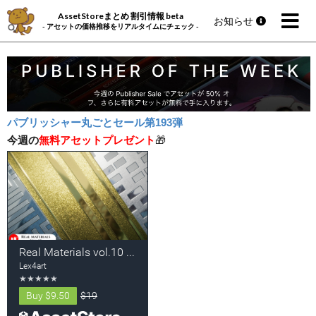
AssetStoreまとめ 割引情報 beta
お知らせ
- アセットの価格推移をリアルタイムにチェック -
パブリッシャー丸ごとセール第193弾
今週の
無料アセットプレゼント
🎁