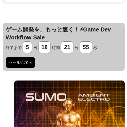
ゲーム開発を、もっと速く！⚡️Game Dev
Workflow Sale
5
18
21
54
終了まで
日
時間
分
秒
セール会場へ