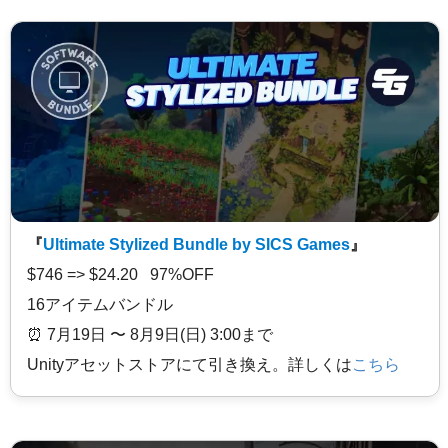
『
Ultimate Stylized Bundle by SICS Games
』
$746 => $24.20 97%OFF
16アイテムバンドル
⏰️ 7月19日 〜 8月9日(日) 3:00まで
Unityアセットストアにて引き換え。詳しくは
こちら