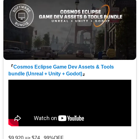
『
Cosmos Eclipse Game Dev Assets & Tools
bundle (Unreal + Unity + Godot)
』
$9,920 => $74 99%OFF