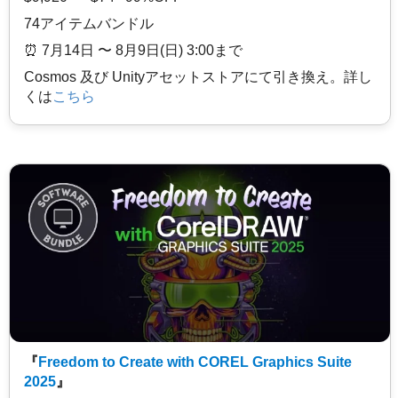
74アイテムバンドル
⏰️ 7月14日 〜 8月9日(日) 3:00まで
Cosmos 及び Unityアセットストアにて引き換え。詳し
くは
こちら
『
Freedom to Create with COREL Graphics Suite
2025
』