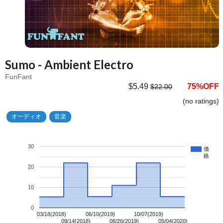
Sumo - Ambient Electro
FunFant
$5.49
75%OFF
$22.00
(no ratings)
オーディオ
音楽
30
価
格
20
10
0
03/18(2018)
06/10(2019)
10/07(2019)
09/14(2018)
08/26(2019)
05/04(2020)