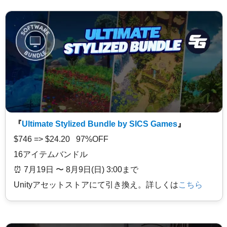
『
Ultimate Stylized Bundle by SICS Games
』
$746 => $24.20 97%OFF
16アイテムバンドル
⏰️ 7月19日 〜 8月9日(日) 3:00まで
Unityアセットストアにて引き換え。詳しくは
こちら