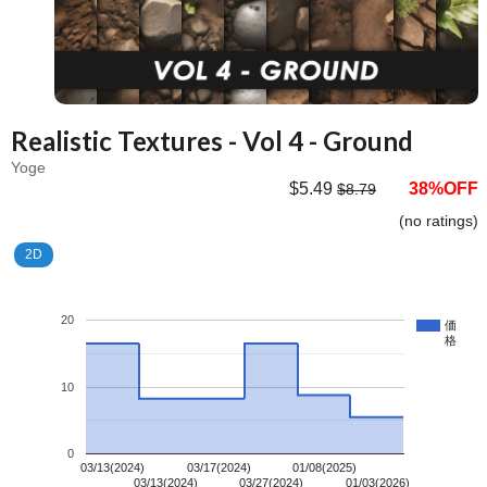
Realistic Textures - Vol 4 - Ground
Yoge
$5.49
38%OFF
$8.79
(no ratings)
2D
20
価
格
10
0
03/13(2024)
03/17(2024)
01/08(2025)
03/13(2024)
03/27(2024)
01/03(2026)