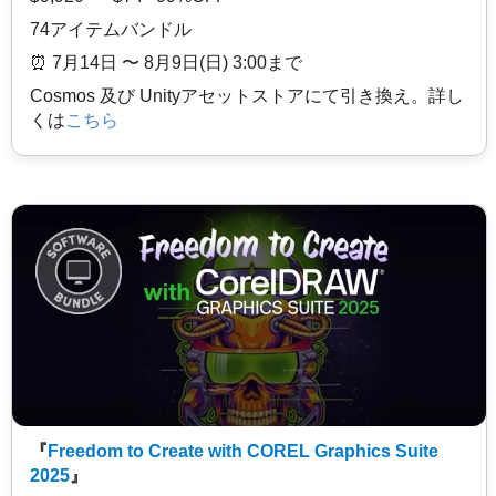
74アイテムバンドル
⏰️ 7月14日 〜 8月9日(日) 3:00まで
Cosmos 及び Unityアセットストアにて引き換え。詳し
くは
こちら
『
Freedom to Create with COREL Graphics Suite
2025
』