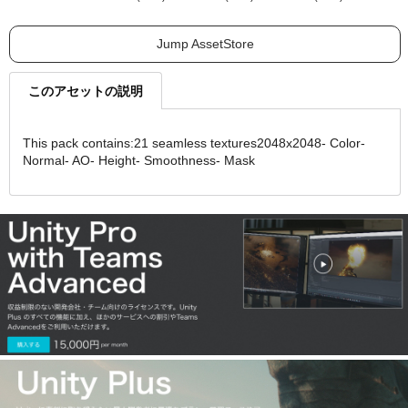
Jump AssetStore
このアセットの説明
This pack contains:21 seamless textures2048x2048- Color-
Normal- AO- Height- Smoothness- Mask