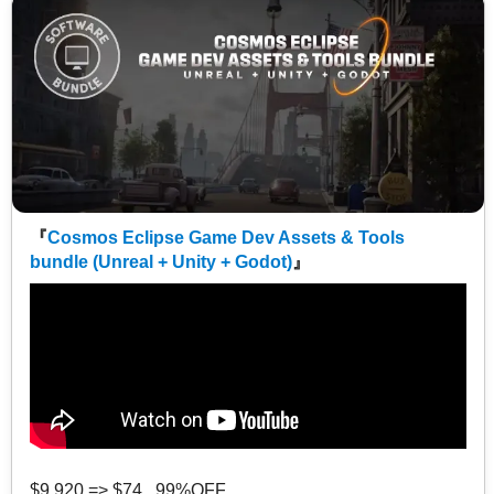
『
Cosmos Eclipse Game Dev Assets & Tools
bundle (Unreal + Unity + Godot)
』
$9,920 => $74 99%OFF