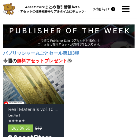
AssetStoreまとめ 割引情報 beta
お知らせ
- アセットの価格推移をリアルタイムにチェック -
パブリッシャー丸ごとセール第193弾
今週の
無料アセットプレゼント
🎁