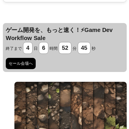
ゲーム開発を、もっと速く！⚡️Game Dev
Workflow Sale
4
6
52
44
終了まで
日
時間
分
秒
セール会場へ