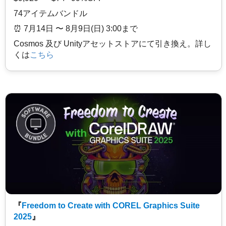
74アイテムバンドル
⏰️ 7月14日 〜 8月9日(日) 3:00まで
Cosmos 及び Unityアセットストアにて引き換え。詳し
くは
こちら
『
Freedom to Create with COREL Graphics Suite
2025
』