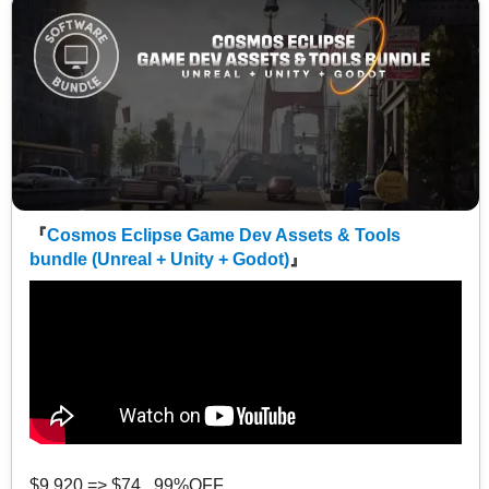
『
Cosmos Eclipse Game Dev Assets & Tools
bundle (Unreal + Unity + Godot)
』
$9,920 => $74 99%OFF