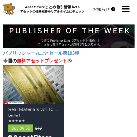
AssetStoreまとめ 割引情報 beta
お知らせ
- アセットの価格推移をリアルタイムにチェック -
パブリッシャー丸ごとセール第193弾
今週の
無料アセットプレゼント
🎁