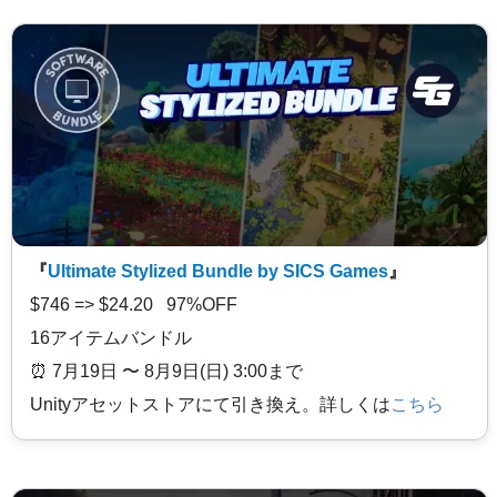
『
Ultimate Stylized Bundle by SICS Games
』
$746 => $24.20 97%OFF
16アイテムバンドル
⏰️ 7月19日 〜 8月9日(日) 3:00まで
Unityアセットストアにて引き換え。詳しくは
こちら