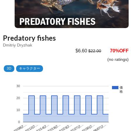
Predatory fishes
Dmitriy Dryzhak
$6.60
70%OFF
$22.00
(no ratings)
3D
キャラクター
30
価
格
20
10
0
07/23(2…
07/08(2…
08/07(2…
07/19(2…
07/30(2…
07/14(2…
07/27(2…
07/12(2…