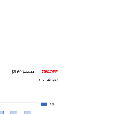
$6.60
70%OFF
$22.00
(no ratings)
価格