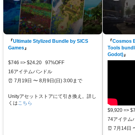
『
Ultimate Stylized Bundle by SICS
『
Cosmos E
Games
』
Tools bundl
Godot)
』
$746 => $24.20 97%OFF
16アイテムバンドル
⏰️ 7月19日 〜 8月9日(日) 3:00まで
Unityアセットストアにて引き換え。詳し
くは
こちら
$9,920 => 
74アイテム
⏰️ 7月14日 