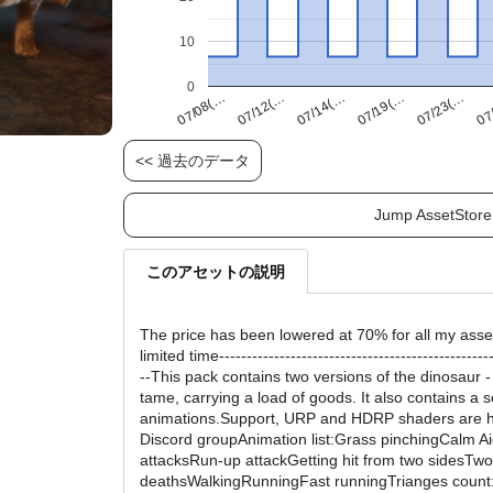
10
0
07/23(…
07/12(…
07/19(…
07/08(…
07
07/14(…
<< 過去のデータ
Jump AssetStore
このアセットの説明
The price has been lowered at 70% for all my asset
limited time--------------------------------------------------
--This pack contains two versions of the dinosaur -
tame, carrying a load of goods. It also contains a s
animations.Support, URP and HDRP shaders are 
Discord groupAnimation list:Grass pinchingCalm A
attacksRun-up attackGetting hit from two sidesTwo
deathsWalkingRunningFast runningTrianges coun