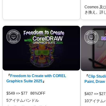
Cosmos 
き換え。詳
『
Freedom to Create with COREL
『
Clip Studi
Graphics Suite 2025
』
Paint, Draw
$549 => $77 86%OFF
$407 => $2
5アイテムバンドル
10アイテム