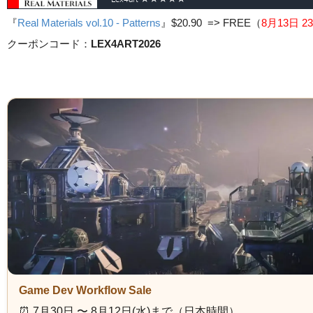
『
Real Materials vol.10 - Patterns
』
$20.90 => FREE
（
8月13日 23
クーポンコード：
LEX4ART2026
Game Dev Workflow Sale
⏰️ 7月30日 〜 8月12日(水)まで（日本時間）