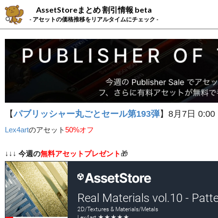
AssetStoreまとめ 割引情報 beta
- アセットの価格推移をリアルタイムにチェック -
【
パブリッシャー丸ごとセール第193弾
】8月7日 0:00
Lex4art
の
アセット
50%オフ
↓↓↓
今週の
無料アセットプレゼント
🎁