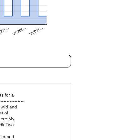
07/30(…
/27(…
08/07(…
s for a
---------------
 wild and
et of
here:My
idleTwo
t:Tamed