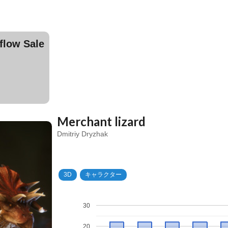
ow Sale
Merchant lizard
Dmitriy Dryzhak
3D
キャラクター
30
20