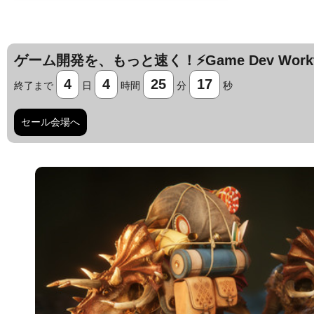
ゲーム開発を、もっと速く！⚡️Game Dev Workfl
4
4
25
16
終了まで
日
時間
分
秒
セール会場へ