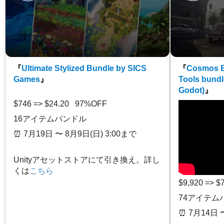
『
Ultimate Stylized Bundle by SICS
『
Cosmos E
Games
』
Tools bundl
Godot)
』
$746 => $24.20 97%OFF
16アイテムバンドル
⏰️ 7月19日 〜 8月9日(日) 3:00まで
Unityアセットストアにて引き換え。詳し
くは
こちら
$9,920 => 
74アイテム
⏰️ 7月14日 