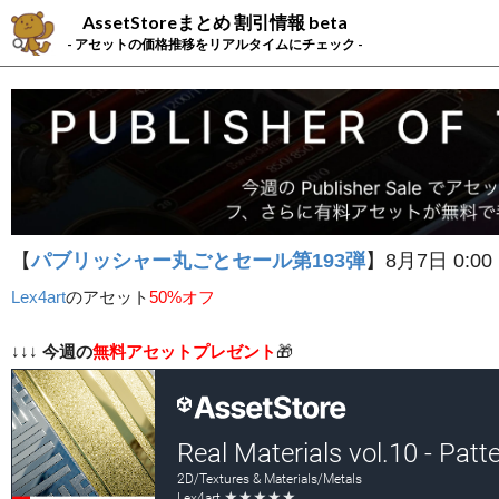
AssetStoreまとめ 割引情報 beta
- アセットの価格推移をリアルタイムにチェック -
【
パブリッシャー丸ごとセール第193弾
】8月7日 0:00
Lex4art
の
アセット
50%オフ
↓↓↓
今週の
無料アセットプレゼント
🎁