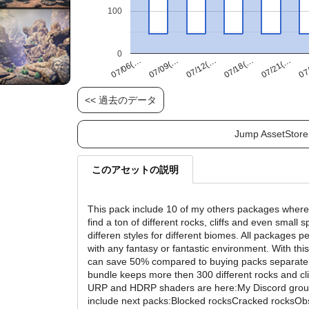
100
0
07/21(…
07/09(…
07/18(…
07/06(…
07
07/12(…
<< 過去のデータ
Jump AssetStore
このアセットの説明
This pack include 10 of my others packages wher
find a ton of different rocks, cliffs and even small sp
differen styles for different biomes. All packages per
with any fantasy or fantastic environment. With thi
can save 50% compared to buying packs separately
bundle keeps more then 300 different rocks and cli
URP and HDRP shaders are here:My Discord gro
include next packs:Blocked rocksCracked rocksOb