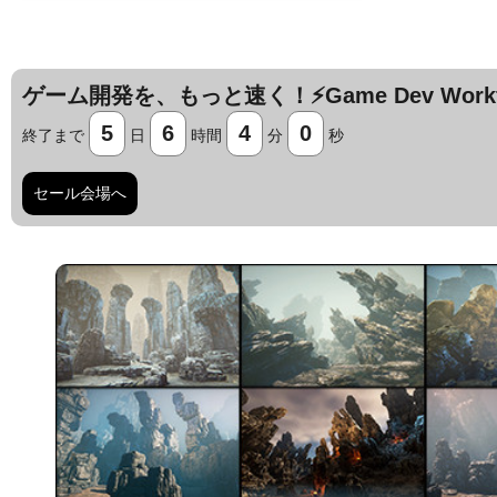
ゲーム開発を、もっと速く！⚡️Game Dev Workfl
5
6
3
59
終了まで
日
時間
分
秒
セール会場へ