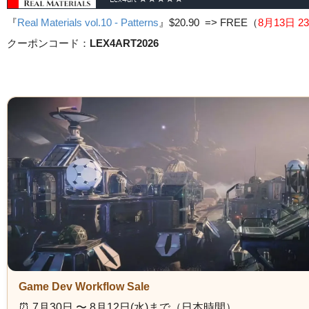
『
Real Materials vol.10 - Patterns
』
$20.90 => FREE
（
8月13日 23
クーポンコード：
LEX4ART2026
Game Dev Workflow Sale
⏰️ 7月30日 〜 8月12日(水)まで（日本時間）