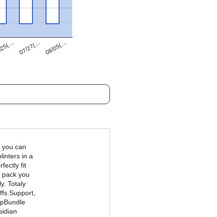
07/27(…
/25(…
08/05(…
e you can
linters in a
fectly fit
s pack you
. Totaly
ffs.Support,
upBundle
sidian