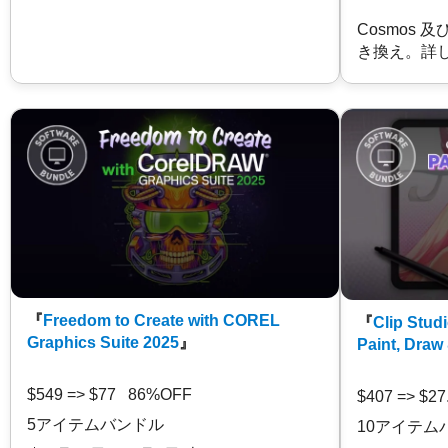
Cosmos 
き換え。詳
『
Freedom to Create with COREL
『
Clip Studi
Graphics Suite 2025
』
Paint, Draw
$549 => $77 86%OFF
$407 => $2
5アイテムバンドル
10アイテム