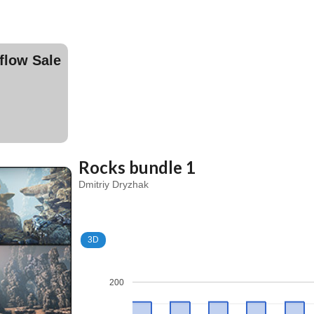
ow Sale
Rocks bundle 1
Dmitriy Dryzhak
3D
200