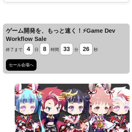
ゲーム開発を、もっと速く！⚡️Game Dev
Workflow Sale
4
8
33
25
終了まで
日
時間
分
秒
セール会場へ