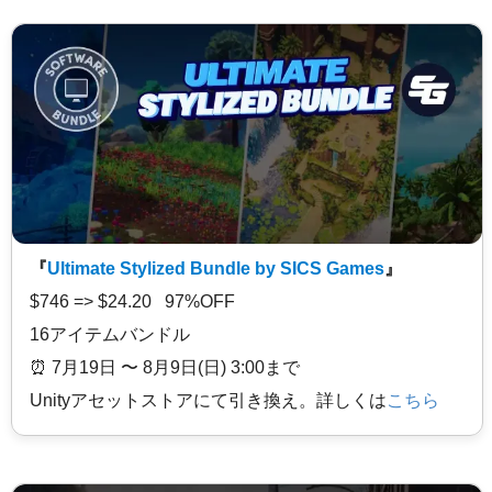
『
Ultimate Stylized Bundle by SICS Games
』
$746 => $24.20 97%OFF
16アイテムバンドル
⏰️ 7月19日 〜 8月9日(日) 3:00まで
Unityアセットストアにて引き換え。詳しくは
こちら