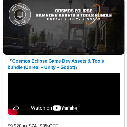
『
Cosmos Eclipse Game Dev Assets & Tools
bundle (Unreal + Unity + Godot)
』
$9,920 => $74 99%OFF