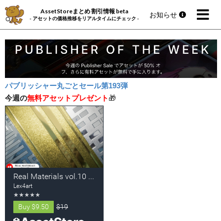
AssetStoreまとめ 割引情報 beta
お知らせ
- アセットの価格推移をリアルタイムにチェック -
パブリッシャー丸ごとセール第193弾
今週の
無料アセットプレゼント
🎁