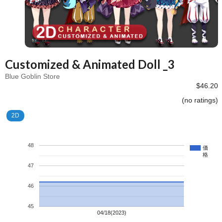
Customized & Animated Doll _3
Blue Goblin Store
$46.20
(no ratings)
2D
48
価
格
47
46
45
04/18(2023)