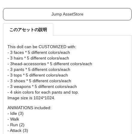
Jump AssetStore
このアセットの説明
This doll can be CUSTOMIZED with:
- 3 faces * 5 different colors/each
- 3 hairs * 5 different colors/each
- 3head-accessories * 5 different colors/each
- 3 pants * 5 different colors/each
- 3 tops * 5 different colors/each
- 3 shoes * 5 different colors/each
- 3 weapons * 5 different colors/each
- 4 skin colors for each pants and top.
Image size is 1024*1024.
ANIMATIONS included:
- Idle (3)
- Walk
- Run (2)
- Attack (3)