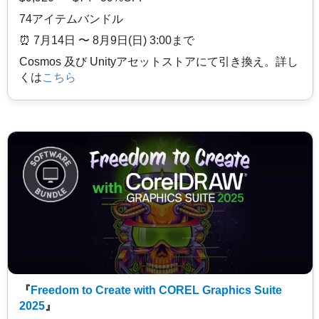
74アイテムバンドル
⏰️ 7月14日 〜 8月9日(日) 3:00まで
Cosmos 及び Unityアセットストアにて引き換え。詳し
くは
こちら
『
Freedom to Create with COREL Graphics Suite
2025
』