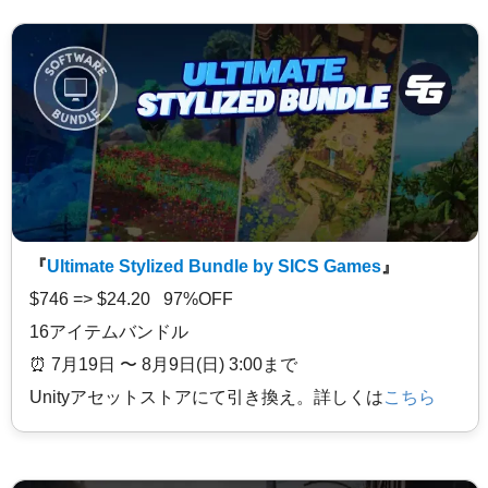
『
Ultimate Stylized Bundle by SICS Games
』
$746 => $24.20 97%OFF
16アイテムバンドル
⏰️ 7月19日 〜 8月9日(日) 3:00まで
Unityアセットストアにて引き換え。詳しくは
こちら