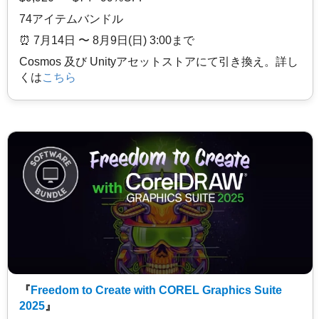
74アイテムバンドル
⏰️ 7月14日 〜 8月9日(日) 3:00まで
Cosmos 及び Unityアセットストアにて引き換え。詳し
くは
こちら
『
Freedom to Create with COREL Graphics Suite
2025
』