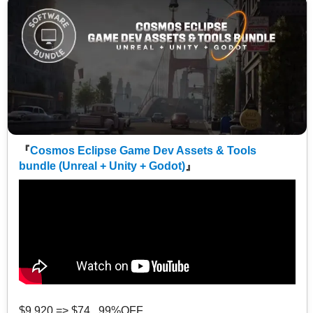
『
Cosmos Eclipse Game Dev Assets & Tools
bundle (Unreal + Unity + Godot)
』
$9,920 => $74 99%OFF