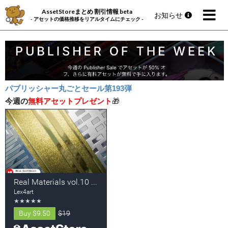
AssetStoreまとめ 割引情報 beta
お知らせ
- アセットの価格推移をリアルタイムにチェック -
パブリッシャー丸ごとセール第193弾
今週の
無料アセットプレゼント
🎁