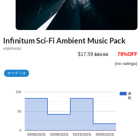
Infinitum Sci-Fi Ambient Music Pack
vspmusic
$17.59
79%OFF
$83.59
(no ratings)
オーディオ
100
価
格
50
0
03/08(2023)
03/08(2023)
03/23(2023)
06/05(2023)