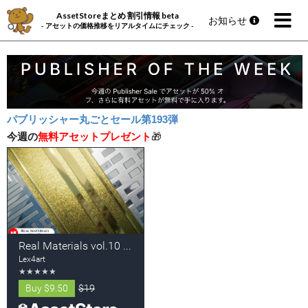
AssetStoreまとめ 割引情報 beta
お知らせ
- アセットの価格推移をリアルタイムにチェック -
パブリッシャー丸ごとセール第193弾
今週の
無料アセットプレゼント
🎁