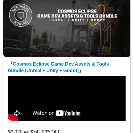
『
Cosmos Eclipse Game Dev Assets & Tools
bundle (Unreal + Unity + Godot)
』
$9,920 => $74 99%OFF