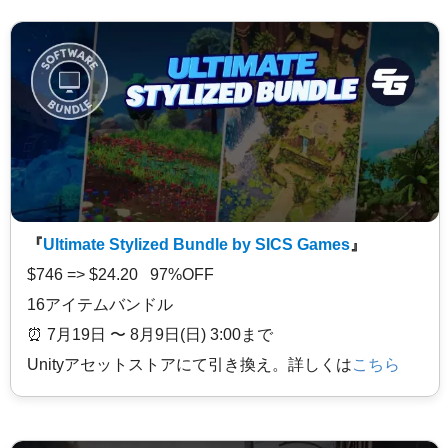
『
Ultimate Stylized Bundle by SICS Games
』
$746 => $24.20 97%OFF
16アイテムバンドル
⏰️ 7月19日 〜 8月9日(日) 3:00まで
Unityアセットストアにて引き換え。詳しくは
こちら