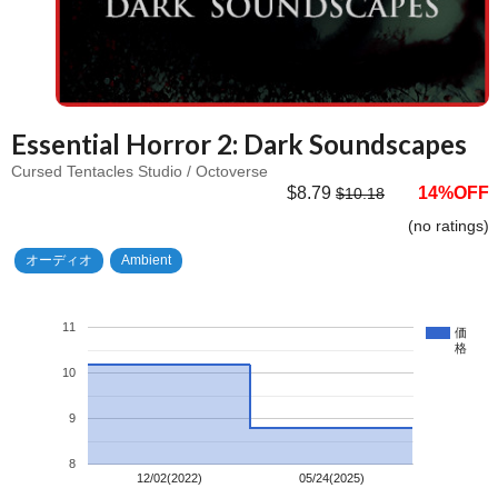
Essential Horror 2: Dark Soundscapes
Cursed Tentacles Studio / Octoverse
$8.79
14%OFF
$10.18
(no ratings)
オーディオ
Ambient
11
価
格
10
9
8
12/02(2022)
05/24(2025)