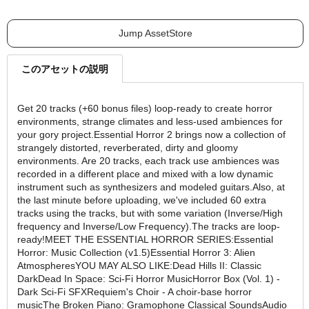
Jump AssetStore
このアセットの説明
Get 20 tracks (+60 bonus files) loop-ready to create horror
environments, strange climates and less-used ambiences for
your gory project.Essential Horror 2 brings now a collection of
strangely distorted, reverberated, dirty and gloomy
environments. Are 20 tracks, each track use ambiences was
recorded in a different place and mixed with a low dynamic
instrument such as synthesizers and modeled guitars.Also, at
the last minute before uploading, we've included 60 extra
tracks using the tracks, but with some variation (Inverse/High
frequency and Inverse/Low Frequency).The tracks are loop-
ready!MEET THE ESSENTIAL HORROR SERIES:Essential
Horror: Music Collection (v1.5)Essential Horror 3: Alien
AtmospheresYOU MAY ALSO LIKE:Dead Hills II: Classic
DarkDead In Space: Sci-Fi Horror MusicHorror Box (Vol. 1) -
Dark Sci-Fi SFXRequiem's Choir - A choir-base horror
musicThe Broken Piano: Gramophone Classical SoundsAudio