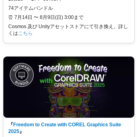
74アイテムバンドル
⏰️ 7月14日 〜 8月9日(日) 3:00まで
Cosmos 及び Unityアセットストアにて引き換え。詳し
くは
こちら
『
Freedom to Create with COREL Graphics Suite
2025
』