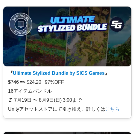
『
Ultimate Stylized Bundle by SICS Games
』
$746 => $24.20 97%OFF
16アイテムバンドル
⏰️ 7月19日 〜 8月9日(日) 3:00まで
Unityアセットストアにて引き換え。詳しくは
こちら