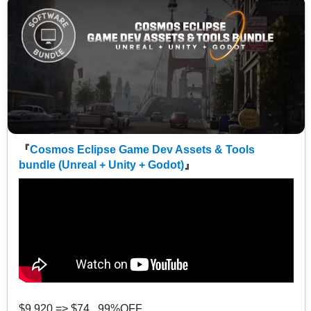
『
Cosmos Eclipse Game Dev Assets & Tools
bundle (Unreal + Unity + Godot)
』
$9,920 => $74 99%OFF