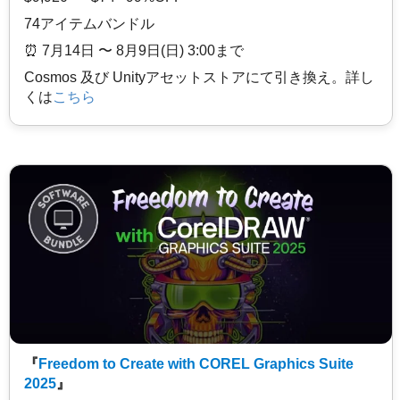
74アイテムバンドル
⏰️ 7月14日 〜 8月9日(日) 3:00まで
Cosmos 及び Unityアセットストアにて引き換え。詳し
くは
こちら
『
Freedom to Create with COREL Graphics Suite
2025
』