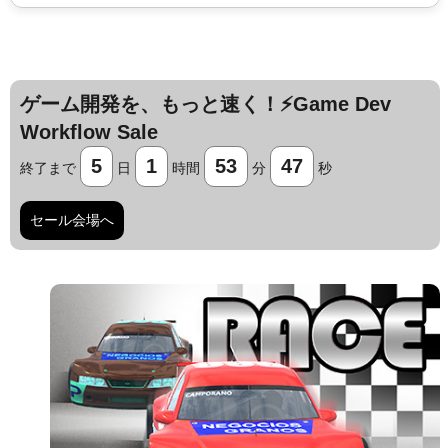
ゲーム開発を、もっと速く！⚡️Game Dev
Workflow Sale
5
1
53
46
終了まで
日
時間
分
秒
セール会場へ