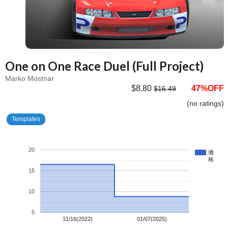
One on One Race Duel (Full Project)
Marko Mostnar
$8.80
47%OFF
$16.49
(no ratings)
Templates
20
価
格
15
10
5
11/16(2022)
01/07(2025)