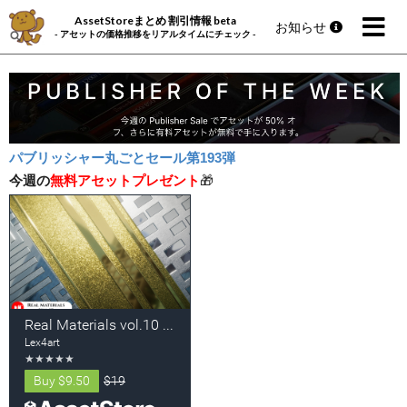
AssetStoreまとめ 割引情報 beta
お知らせ
- アセットの価格推移をリアルタイムにチェック -
パブリッシャー丸ごとセール第193弾
今週の
無料アセットプレゼント
🎁