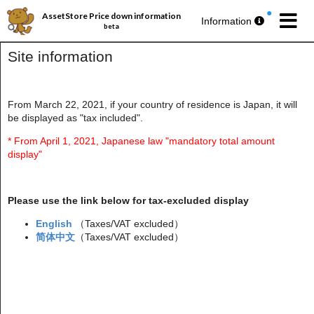
AssetStore Price down information
Information
beta
Site information
From March 22, 2021, if your country of residence is Japan, it will
be displayed as "tax included".
パブリッシャー丸ごとセール第193弾
今週の
無料アセットプレゼント
🎁
* From April 1, 2021, Japanese law "mandatory total amount
display"
Please use the link below for tax-excluded display
English
（Taxes/VAT excluded）
简体中文
（Taxes/VAT excluded）