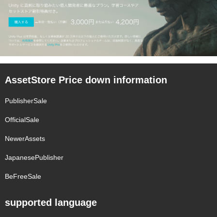
AssetStore Price down information
PublisherSale
OfficialSale
NewerAssets
JapanesePublisher
BeFreeSale
supported language