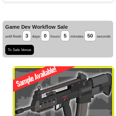
Game Dev Workflow Sale
3
0
5
49
until finish
days
hours
minutes
seconds
To Sale Venue