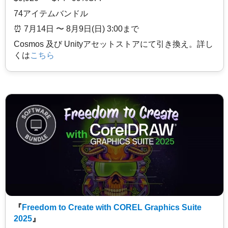
74アイテムバンドル
⏰️ 7月14日 〜 8月9日(日) 3:00まで
Cosmos 及び Unityアセットストアにて引き換え。詳し
くは
こちら
『
Freedom to Create with COREL Graphics Suite
2025
』