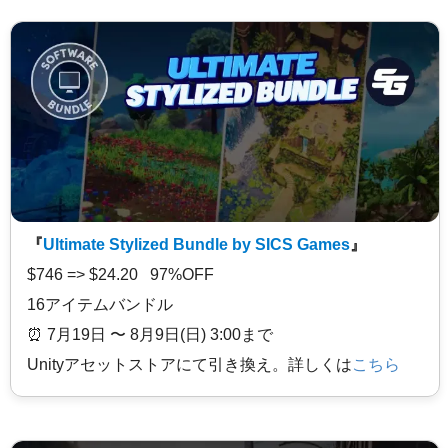
『
Ultimate Stylized Bundle by SICS Games
』
$746 => $24.20 97%OFF
16アイテムバンドル
⏰️ 7月19日 〜 8月9日(日) 3:00まで
Unityアセットストアにて引き換え。詳しくは
こちら