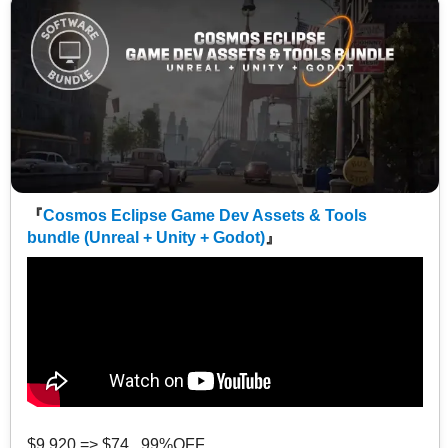
『
Cosmos Eclipse Game Dev Assets & Tools
bundle (Unreal + Unity + Godot)
』
$9,920 => $74 99%OFF