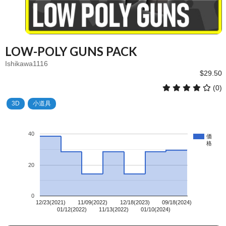
LOW-POLY GUNS PACK
Ishikawa1116
$29.50
(0)
3D
小道具
40
価
格
20
0
12/23(2021)
11/09(2022)
12/18(2023)
09/18(2024)
01/12(2022)
11/13(2022)
01/10(2024)