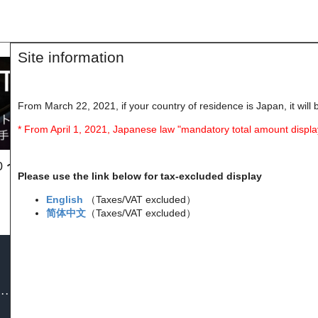
Site information
From March 22, 2021, if your country of residence is Japan, it will 
* From April 1, 2021, Japanese law "mandatory total amount displa
0 〜 8月6日(木) 24:59まで
Please use the link below for tax-excluded display
English
（Taxes/VAT excluded）
简体中文
（Taxes/VAT excluded）