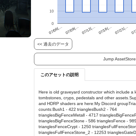
10
0
07/21(…
07/09(…
07/18(…
07/06(…
07
07/12(…
<< 過去のデータ
Jump AssetStore
このアセットの説明
Here is old graveyard constructor which include a l
tombstones, cryps, pedestals and other assets.Su
and HDRP shaders are here:My Discord groupTria
counts:Bush1 - 422 trianglesBush2 - 764
trianglesBigFenceMetall - 4717 trianglesBigFencePi
trianglesBigFenceStone - 586 trianglesFence - 98
trianglesFenceCrypt - 1250 trianglesFullFenceSto
trianglesFullFenceStone_2 - 12253 trianglesGate