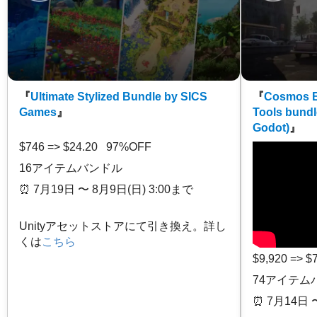
『
Ultimate Stylized Bundle by SICS
『
Cosmos E
Games
』
Tools bundl
Godot)
』
$746 => $24.20 97%OFF
16アイテムバンドル
⏰️ 7月19日 〜 8月9日(日) 3:00まで
Unityアセットストアにて引き換え。詳し
くは
こちら
$9,920 => 
74アイテム
⏰️ 7月14日 