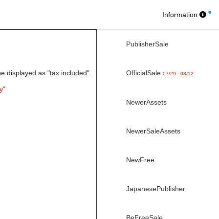
Information
PublisherSale
be displayed as "tax included".
OfficialSale
07/29 - 08/12
y"
NewerAssets
NewerSaleAssets
NewFree
JapanesePublisher
BeFreeSale