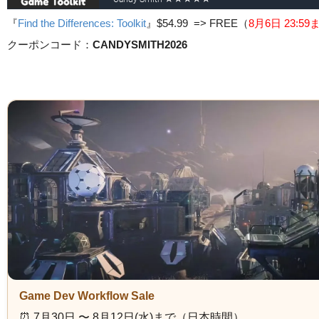
『
Find the Differences: Toolkit
』
$54.99 => FREE
（
8月6日 23
:5
クーポンコード：
CANDYSMITH2026
Game Dev Workflow Sale
⏰️ 7月30日 〜 8月12日(水)まで（日本時間）