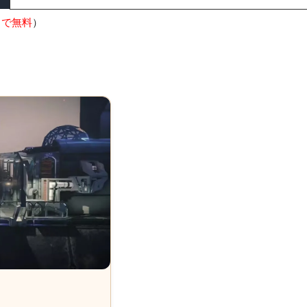
9まで無料
）