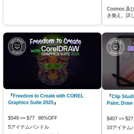
Cosmos 
き換え。詳
『
Freedom to Create with COREL
『
Clip Studi
Graphics Suite 2025
』
Paint, Draw
$549 => $77 86%OFF
$407 => $2
5アイテムバンドル
10アイテム