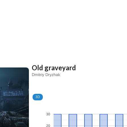
Old graveyard
Dmitriy Dryzhak
3D
30
20