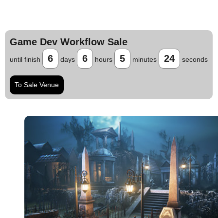
Game Dev Workflow Sale
6
6
5
23
until finish
days
hours
minutes
seconds
To Sale Venue