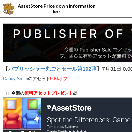
AssetStore Price down information
beta
【
パブリッシャー丸ごとセール第192弾
】7月31日 0:0
Candy Smith
の
アセット
50%オフ
↓↓↓
今週の
無料アセットプレゼント
🎁