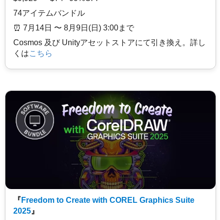
74アイテムバンドル
⏰️ 7月14日 〜 8月9日(日) 3:00まで
Cosmos 及び Unityアセットストアにて引き換え。詳し
くは
こちら
『
Freedom to Create with COREL Graphics Suite
2025
』