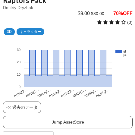
Raptors Pack
Dmitriy Dryzhak
$9.00
70%OFF
$30.00
(0)
3D
キャラクター
30
価
格
20
10
0
07/23(2…
07/08(2…
08/07(2…
07/19(2…
07/30(2…
07/14(2…
07/27(2…
07/12(2…
<< 過去のデータ
Jump AssetStore