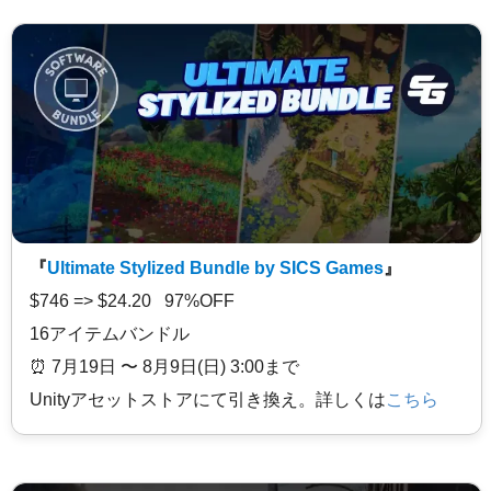
『
Ultimate Stylized Bundle by SICS Games
』
$746 => $24.20 97%OFF
16アイテムバンドル
⏰️ 7月19日 〜 8月9日(日) 3:00まで
Unityアセットストアにて引き換え。詳しくは
こちら