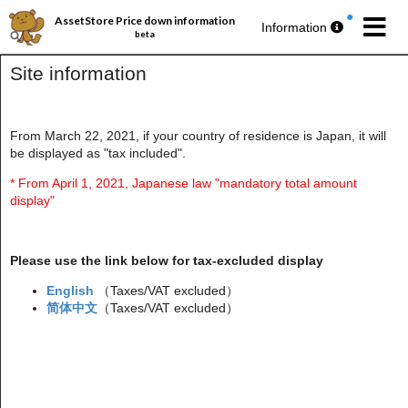
AssetStore Price down information
Information
beta
Site information
From March 22, 2021, if your country of residence is Japan, it will
be displayed as "tax included".
パブリッシャー丸ごとセール第193弾
今週の
無料アセットプレゼント
🎁
* From April 1, 2021, Japanese law "mandatory total amount
display"
Please use the link below for tax-excluded display
English
（Taxes/VAT excluded）
简体中文
（Taxes/VAT excluded）