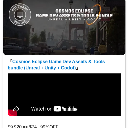
『
Cosmos Eclipse Game Dev Assets & Tools
bundle (Unreal + Unity + Godot)
』
$9,920 => $74 99%OFF