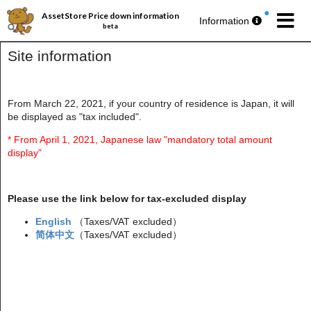
AssetStore Price down information
Information
beta
Site information
From March 22, 2021, if your country of residence is Japan, it will
be displayed as "tax included".
パブリッシャー丸ごとセール第193弾
今週の
無料アセットプレゼント
🎁
* From April 1, 2021, Japanese law "mandatory total amount
display"
Please use the link below for tax-excluded display
English
（Taxes/VAT excluded）
简体中文
（Taxes/VAT excluded）