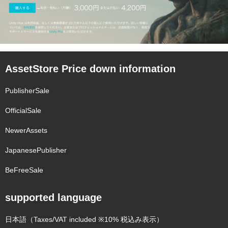
AssetStore Price down information
PublisherSale
OfficialSale
NewerAssets
JapanesePublisher
BeFreeSale
supported language
日本語（Taxes/VAT included ※10% 税込み表示）