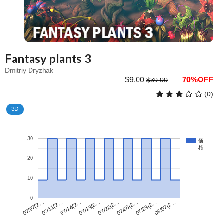
Fantasy plants 3
Dmitriy Dryzhak
$9.00
70%OFF
$30.00
(0)
3D
30
価
格
20
10
0
07/22(2…
07/07(2…
08/07(2…
07/19(2…
07/29(2…
07/14(2…
07/26(2…
07/11(2…