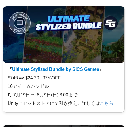
『
Ultimate Stylized Bundle by SICS Games
』
$746 => $24.20 97%OFF
16アイテムバンドル
⏰️ 7月19日 〜 8月9日(日) 3:00まで
Unityアセットストアにて引き換え。詳しくは
こちら