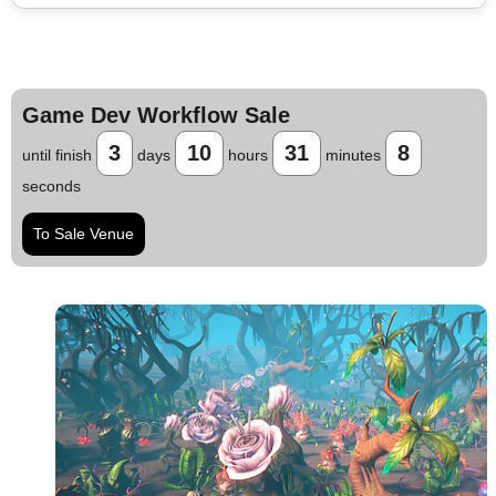
Game Dev Workflow Sale
3
10
31
7
until finish
days
hours
minutes
seconds
To Sale Venue