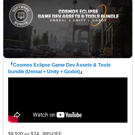
『
Cosmos Eclipse Game Dev Assets & Tools
bundle (Unreal + Unity + Godot)
』
$9,920 => $74 99%OFF