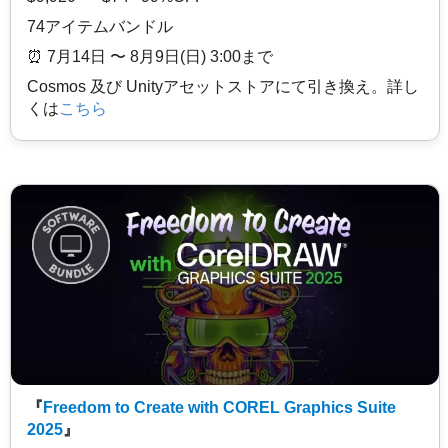
74アイテムバンドル
⏰️ 7月14日 〜 8月9日(日) 3:00まで
Cosmos 及び Unityアセットストアにて引き換え。詳し
くは
こちら
『
Freedom to Create with COREL Graphics Suite
2025
』