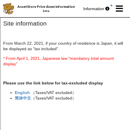
AssetStore Price down information
Information
beta
Site information
From March 22, 2021, if your country of residence is Japan, it will
be displayed as "tax included".
パブリッシャー丸ごとセール第193弾
今週の
無料アセットプレゼント
🎁
* From April 1, 2021, Japanese law "mandatory total amount
display"
Please use the link below for tax-excluded display
English
（Taxes/VAT excluded）
简体中文
（Taxes/VAT excluded）