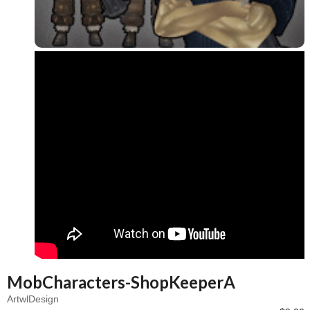
MobCharacters-ShopKeeperA
ArtwlDesign