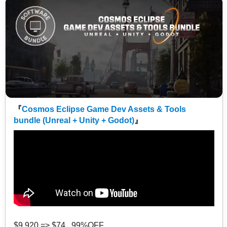
『
Cosmos Eclipse Game Dev Assets & Tools
bundle (Unreal + Unity + Godot)
』
$9,920 => $74 99%OFF