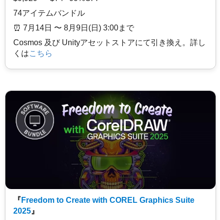
74アイテムバンドル
⏰️ 7月14日 〜 8月9日(日) 3:00まで
Cosmos 及び Unityアセットストアにて引き換え。詳し
くは
こちら
『
Freedom to Create with COREL Graphics Suite
2025
』