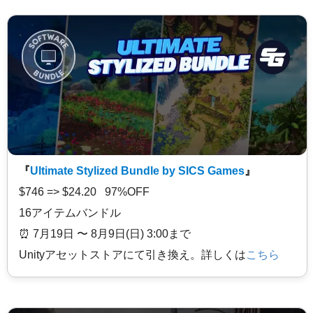
『
Ultimate Stylized Bundle by SICS Games
』
$746 => $24.20 97%OFF
16アイテムバンドル
⏰️ 7月19日 〜 8月9日(日) 3:00まで
Unityアセットストアにて引き換え。詳しくは
こちら