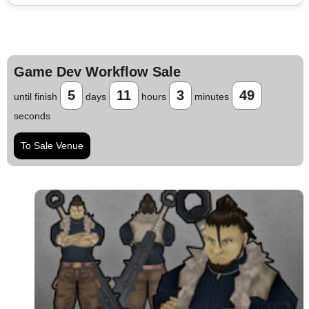
Game Dev Workflow Sale
5
11
3
49
until finish
days
hours
minutes
seconds
To Sale Venue