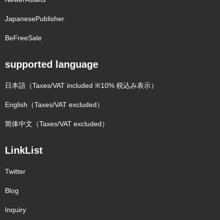
JapanesePublisher
BeFreeSale
supported language
日本語（Taxes/VAT included ※10% 税込み表示）
English（Taxes/VAT excluded）
简体中文（Taxes/VAT excluded）
LinkList
Twitter
Blog
Inquiry