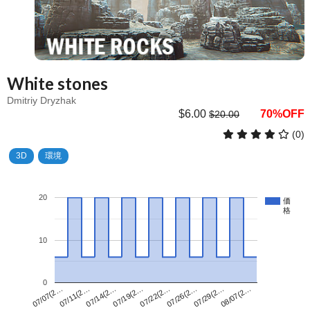
White stones
Dmitriy Dryzhak
$6.00
70%OFF
$20.00
(0)
3D
環境
20
価
格
10
0
07/22(2…
07/07(2…
08/07(2…
07/19(2…
07/29(2…
07/14(2…
07/26(2…
07/11(2…