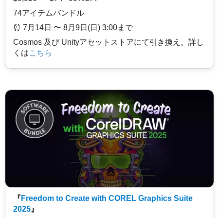
74アイテムバンドル
⏰️ 7月14日 〜 8月9日(日) 3:00まで
Cosmos 及び Unityアセットストアにて引き換え。詳し
くは
こちら
『
Freedom to Create with COREL Graphics Suite
2025
』