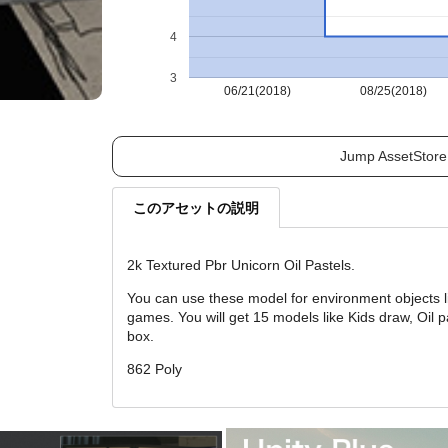
4
3
06/21(2018)
08/25(2018)
Jump AssetStore
このアセットの説明
2k Textured Pbr Unicorn Oil Pastels.
You can use these model for environment objects l
games. You will get 15 models like Kids draw, Oil 
box.
862 Poly