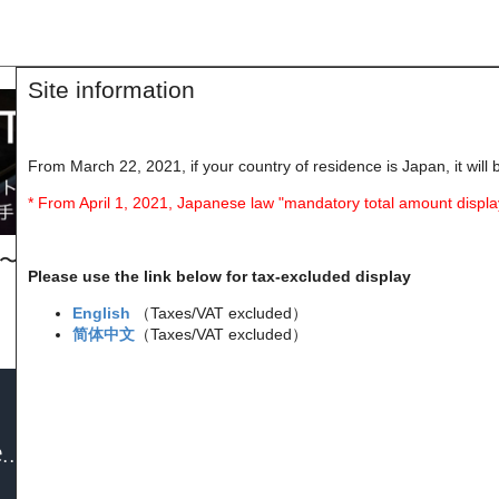
Site information
From March 22, 2021, if your country of residence is Japan, it will 
* From April 1, 2021, Japanese law "mandatory total amount displa
 〜 8月13日(木) 23:59まで
Please use the link below for tax-excluded display
English
（Taxes/VAT excluded）
简体中文
（Taxes/VAT excluded）