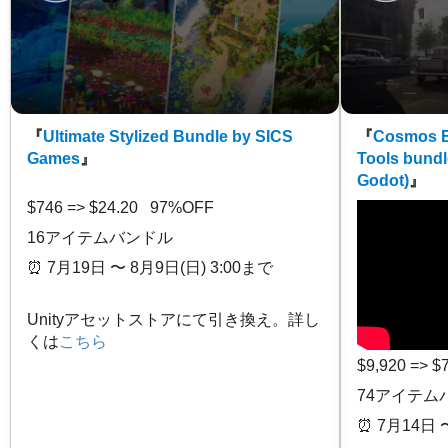
『
Ultimate Stylized Bundle by SICS
『
Cosmos E
Games
』
Tools bundl
Godot)
』
$746 => $24.20 97%OFF
16アイテムバンドル
⏰️ 7月19日 〜 8月9日(日) 3:00まで
Unityアセットストアにて引き換え。詳し
くは
こちら
$9,920 => 
74アイテム
⏰️ 7月14日 