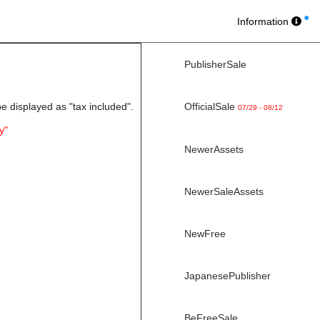
Information
PublisherSale
be displayed as "tax included".
OfficialSale
07/29 - 08/12
y"
NewerAssets
NewerSaleAssets
NewFree
JapanesePublisher
BeFreeSale