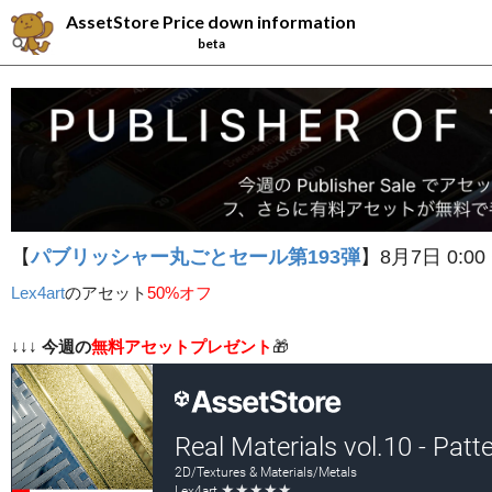
AssetStore Price down information
beta
【
パブリッシャー丸ごとセール第193弾
】8月7日 0:00
Lex4art
の
アセット
50%オフ
↓↓↓
今週の
無料アセットプレゼント
🎁