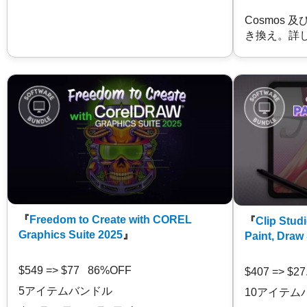
Cosmos 
き換え。詳
『
Freedom to Create with COREL
『
Clip Studi
Graphics Suite 2025
』
Paint, Draw
$549 => $77 86%OFF
$407 => $2
5アイテムバンドル
10アイテム