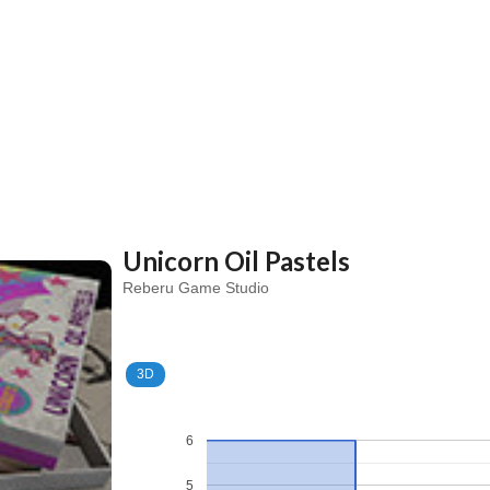
Unicorn Oil Pastels
Reberu Game Studio
3D
6
5