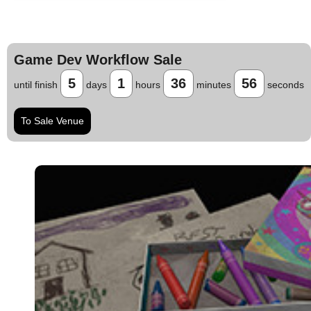
Game Dev Workflow Sale
5
1
36
55
until finish
days
hours
minutes
seconds
To Sale Venue