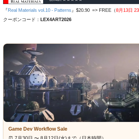
『
Real Materials vol.10 - Patterns
』
$20.90 => FREE
（
8月13日 23
クーポンコード：
LEX4ART2026
Game Dev Workflow Sale
⏰️ 7月30日 〜 8月12日(水)まで（日本時間）