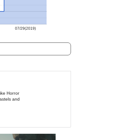
07/29(2019)
ike Horror
pastels and