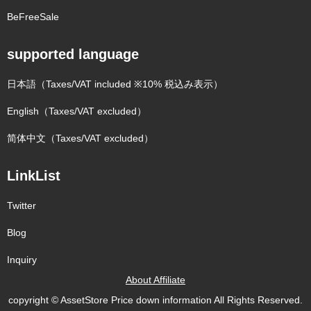
BeFreeSale
supported language
日本語（Taxes/VAT included ※10% 税込み表示）
English（Taxes/VAT excluded）
简体中文（Taxes/VAT excluded）
LinkList
Twitter
Blog
Inquiry
About Affiliate
copyright © AssetStore Price down information All Rights Reserved.