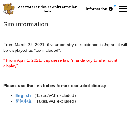
AssetStore Price down information
Information
beta
Site information
From March 22, 2021, if your country of residence is Japan, it will
be displayed as "tax included".
パブリッシャー丸ごとセール第193弾
今週の
無料アセットプレゼント
🎁
* From April 1, 2021, Japanese law "mandatory total amount
display"
Please use the link below for tax-excluded display
English
（Taxes/VAT excluded）
简体中文
（Taxes/VAT excluded）