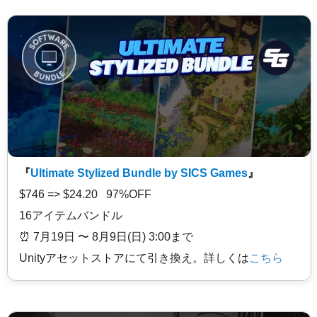
『
Ultimate Stylized Bundle by SICS Games
』
$746 => $24.20 97%OFF
16アイテムバンドル
⏰️ 7月19日 〜 8月9日(日) 3:00まで
Unityアセットストアにて引き換え。詳しくは
こちら