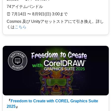
74アイテムバンドル
⏰️ 7月14日 〜 8月9日(日) 3:00まで
Cosmos 及び Unityアセットストアにて引き換え。詳し
くは
こちら
『
Freedom to Create with COREL Graphics Suite
2025
』