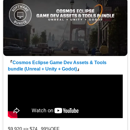
『
Cosmos Eclipse Game Dev Assets & Tools
bundle (Unreal + Unity + Godot)
』
$9,920 => $74 99%OFF