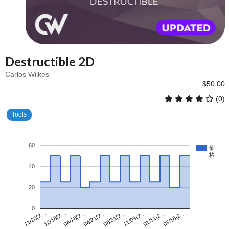
Destructible 2D
Carlos Wilkes
$50.00
(0)
Tools
60
価
格
40
20
0
08/31(2…
11/20(2…
03/18(2…
04/21(2…
01/11(2…
04/18(2…
11/09(2…
12/18(2…