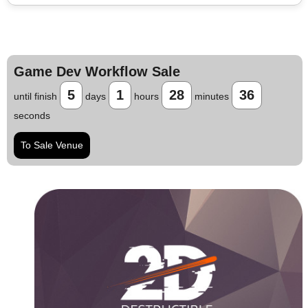
Game Dev Workflow Sale
5
1
28
35
until finish
days
hours
minutes
seconds
To Sale Venue