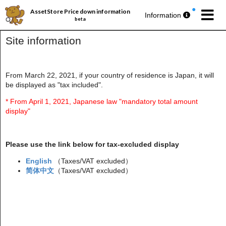
AssetStore Price down information
Information
beta
Site information
From March 22, 2021, if your country of residence is Japan, it will
be displayed as "tax included".
パブリッシャー丸ごとセール第193弾
今週の
無料アセットプレゼント
🎁
* From April 1, 2021, Japanese law "mandatory total amount
display"
Please use the link below for tax-excluded display
English
（Taxes/VAT excluded）
简体中文
（Taxes/VAT excluded）