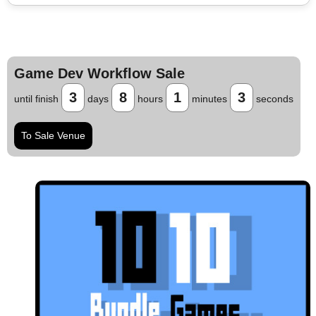
Game Dev Workflow Sale
3
8
1
2
until finish
days
hours
minutes
seconds
To Sale Venue