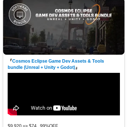
『
Cosmos Eclipse Game Dev Assets & Tools
bundle (Unreal + Unity + Godot)
』
$9,920 => $74 99%OFF