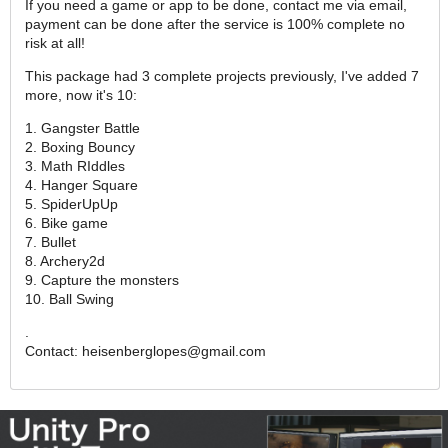
If you need a game or app to be done, contact me via email,
payment can be done after the service is 100% complete no
risk at all!
This package had 3 complete projects previously, I've added 7
more, now it's 10:
1. Gangster Battle
2. Boxing Bouncy
3. Math RIddles
4. Hanger Square
5. SpiderUpUp
6. Bike game
7. Bullet
8. Archery2d
9. Capture the monsters
10. Ball Swing
.
Contact: heisenberglopes@gmail.com