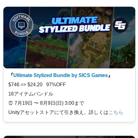
『
Ultimate Stylized Bundle by SICS Games
』
$746 => $24.20 97%OFF
16アイテムバンドル
⏰️ 7月19日 〜 8月9日(日) 3:00まで
Unityアセットストアにて引き換え。詳しくは
こちら