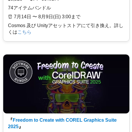
74アイテムバンドル
⏰️ 7月14日 〜 8月9日(日) 3:00まで
Cosmos 及び Unityアセットストアにて引き換え。詳し
くは
こちら
『
Freedom to Create with COREL Graphics Suite
2025
』