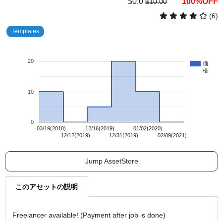
$0.0
100%OFF
$10.00
(6)
Templates
20
価
格
10
0
03/19(2018)
12/16(2019)
01/02(2020)
12/12(2019)
12/31(2019)
02/09(2021)
Jump AssetStore
このアセットの説明
Freelancer available! (Payment after job is done)