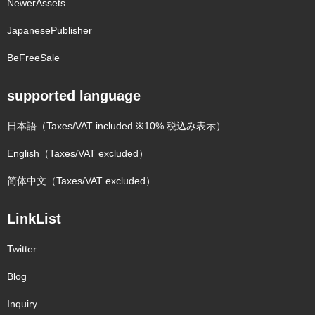
NewerAssets
JapanesePublisher
BeFreeSale
supported language
日本語（Taxes/VAT included ※10% 税込み表示）
English（Taxes/VAT excluded）
简体中文（Taxes/VAT excluded）
LinkList
Twitter
Blog
Inquiry