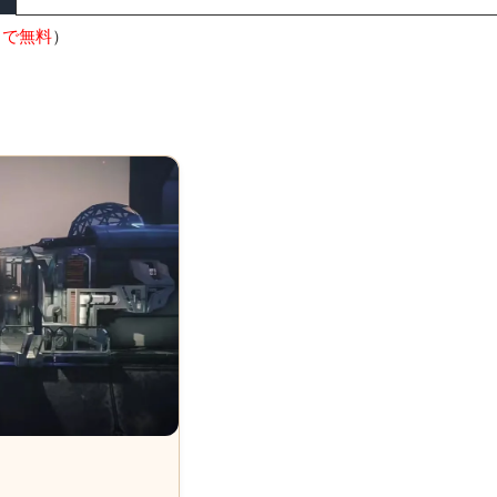
9まで無料
）