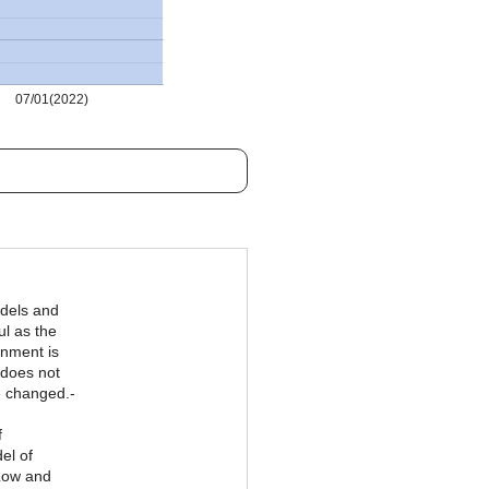
07/01(2022)
dels and
l as the
onment is
 does not
e changed.-
f
el of
 Low and