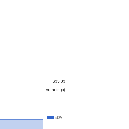
$33.33
(no ratings)
価格