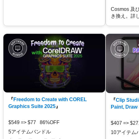
Cosmos 
き換え。詳
『
Freedom to Create with COREL
『
Clip Studi
Graphics Suite 2025
』
Paint, Draw
$549 => $77 86%OFF
$407 => $2
5アイテムバンドル
10アイテム