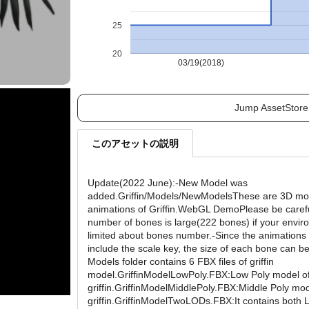
25
20
03/19(2018)
Jump AssetStore
このアセットの説明
Update(2022 June):-New Model was
added.Griffin/Models/NewModelsThese are 3D mo
animations of Griffin.WebGL DemoPlease be carefu
number of bones is large(222 bones) if your envir
limited about bones number.-Since the animations
include the scale key, the size of each bone can b
Models folder contains 6 FBX files of griffin
model.GriffinModelLowPoly.FBX:Low Poly model o
griffin.GriffinModelMiddlePoly.FBX:Middle Poly mod
griffin.GriffinModelTwoLODs.FBX:It contains both