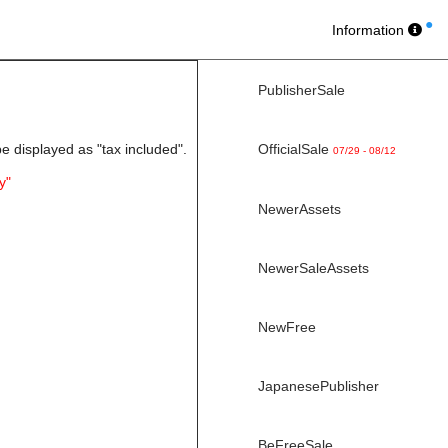
Information
PublisherSale
be displayed as "tax included".
OfficialSale
07/29 - 08/12
y"
NewerAssets
NewerSaleAssets
NewFree
JapanesePublisher
BeFreeSale