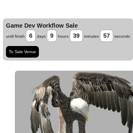
Game Dev Workflow Sale
6
9
39
56
until finish
days
hours
minutes
seconds
To Sale Venue