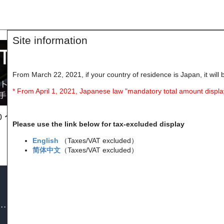
Site information
From March 22, 2021, if your country of residence is Japan, it will 
* From April 1, 2021, Japanese law "mandatory total amount displa
0 〜 8月6日(木) 24:59まで
Please use the link below for tax-excluded display
English
（Taxes/VAT excluded）
简体中文
（Taxes/VAT excluded）