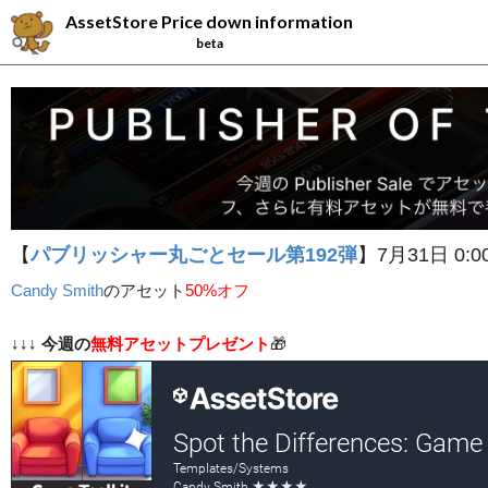
AssetStore Price down information
beta
【
パブリッシャー丸ごとセール第192弾
】7月31日 0:0
Candy Smith
の
アセット
50%オフ
↓↓↓
今週の
無料アセットプレゼント
🎁