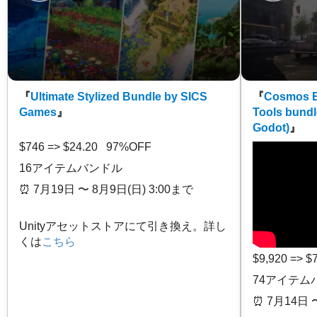
『
Ultimate Stylized Bundle by SICS
『
Cosmos E
Games
』
Tools bundl
Godot)
』
$746 => $24.20 97%OFF
16アイテムバンドル
⏰️ 7月19日 〜 8月9日(日) 3:00まで
Unityアセットストアにて引き換え。詳し
くは
こちら
$9,920 => 
74アイテム
⏰️ 7月14日 