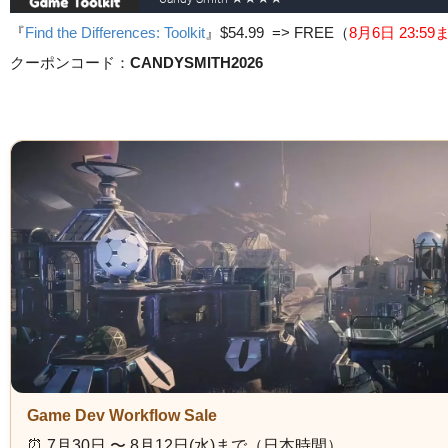
『
Find the Differences: Toolkit
』
$54.99 => FREE
（
8月6日 23
:5
クーポンコード：
CANDYSMITH2026
Game Dev Workflow Sale
⏰️ 7月30日 〜 8月12日(水)まで（日本時間）