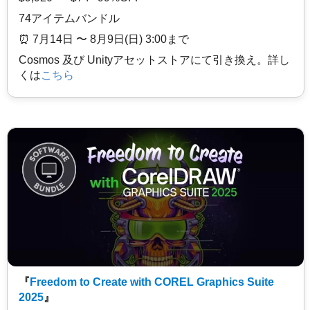
74アイテムバンドル
⏰️ 7月14日 〜 8月9日(日) 3:00まで
Cosmos 及び Unityアセットストアにて引き換え。詳し
くは
こちら
『
Freedom to Create with COREL Graphics Suite
2025
』