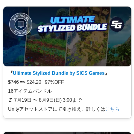
『
Ultimate Stylized Bundle by SICS Games
』
$746 => $24.20 97%OFF
16アイテムバンドル
⏰️ 7月19日 〜 8月9日(日) 3:00まで
Unityアセットストアにて引き換え。詳しくは
こちら