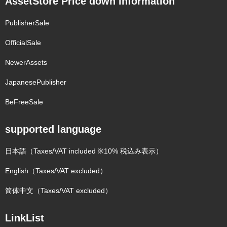
AssetStore Price down information
PublisherSale
OfficialSale
NewerAssets
JapanesePublisher
BeFreeSale
supported language
日本語（Taxes/VAT included ※10% 税込み表示）
English（Taxes/VAT excluded）
简体中文（Taxes/VAT excluded）
LinkList