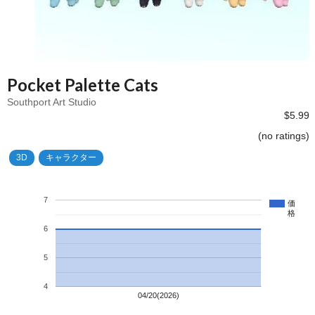
Pocket Palette Cats
Southport Art Studio
$5.99
(no ratings)
3D
キャラクター
7
価
格
6
5
4
04/20(2026)