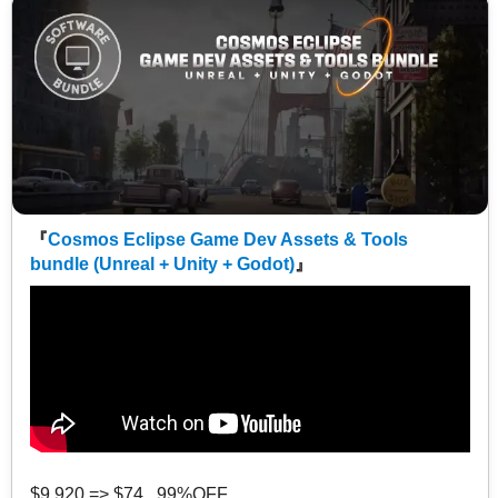
『
Cosmos Eclipse Game Dev Assets & Tools
bundle (Unreal + Unity + Godot)
』
$9,920 => $74 99%OFF