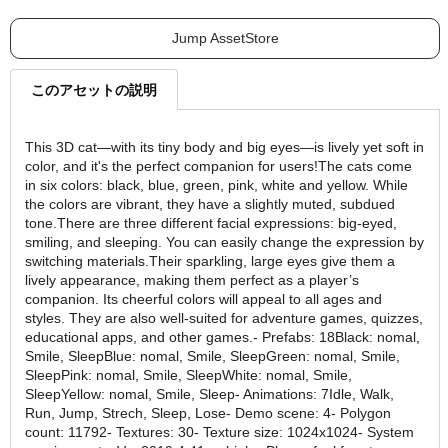
Jump AssetStore
このアセットの説明
This 3D cat—with its tiny body and big eyes—is lively yet soft in
color, and it's the perfect companion for users!The cats come
in six colors: black, blue, green, pink, white and yellow. While
the colors are vibrant, they have a slightly muted, subdued
tone.There are three different facial expressions: big-eyed,
smiling, and sleeping. You can easily change the expression by
switching materials.Their sparkling, large eyes give them a
lively appearance, making them perfect as a player’s
companion. Its cheerful colors will appeal to all ages and
styles. They are also well-suited for adventure games, quizzes,
educational apps, and other games.- Prefabs: 18Black: nomal,
Smile, SleepBlue: nomal, Smile, SleepGreen: nomal, Smile,
SleepPink: nomal, Smile, SleepWhite: nomal, Smile,
SleepYellow: nomal, Smile, Sleep- Animations: 7Idle, Walk,
Run, Jump, Strech, Sleep, Lose- Demo scene: 4- Polygon
count: 11792- Textures: 30- Texture size: 1024x1024- System