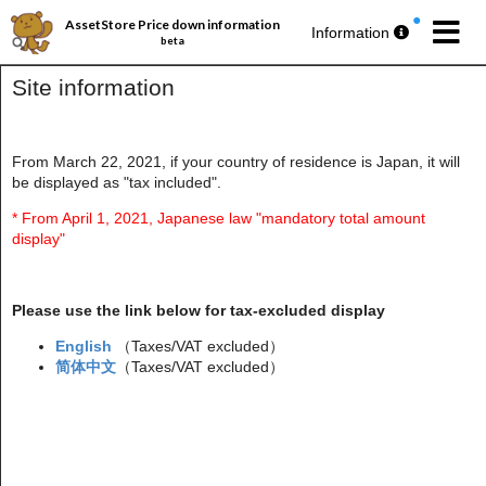
AssetStore Price down information
Information
beta
Site information
From March 22, 2021, if your country of residence is Japan, it will
be displayed as "tax included".
パブリッシャー丸ごとセール第193弾
今週の
無料アセットプレゼント
🎁
* From April 1, 2021, Japanese law "mandatory total amount
display"
Please use the link below for tax-excluded display
English
（Taxes/VAT excluded）
简体中文
（Taxes/VAT excluded）