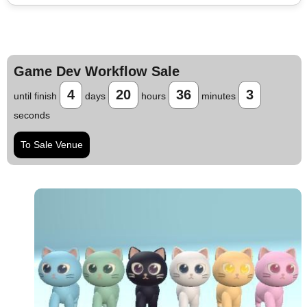
Game Dev Workflow Sale
4
20
36
2
until finish
days
hours
minutes
seconds
To Sale Venue