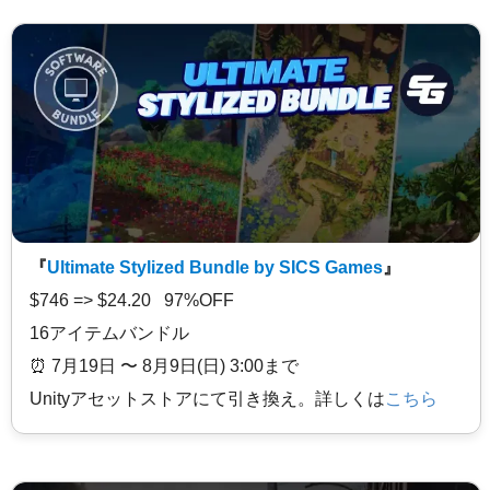
『
Ultimate Stylized Bundle by SICS Games
』
$746 => $24.20 97%OFF
16アイテムバンドル
⏰️ 7月19日 〜 8月9日(日) 3:00まで
Unityアセットストアにて引き換え。詳しくは
こちら