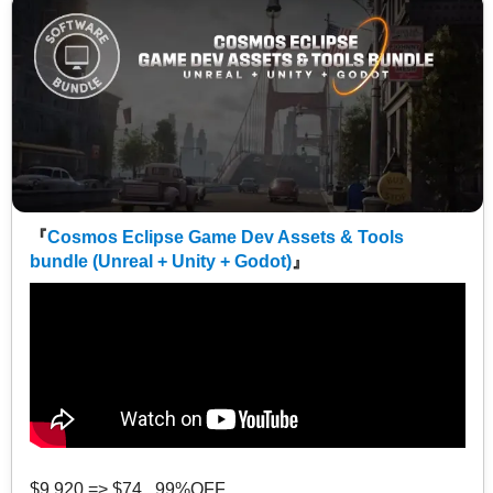
『
Cosmos Eclipse Game Dev Assets & Tools
bundle (Unreal + Unity + Godot)
』
$9,920 => $74 99%OFF