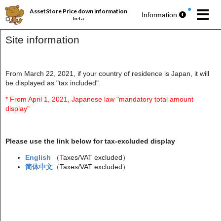
AssetStore Price down information
Information
beta
Site information
From March 22, 2021, if your country of residence is Japan, it will
be displayed as "tax included".
パブリッシャー丸ごとセール第193弾
今週の
無料アセットプレゼント
🎁
* From April 1, 2021, Japanese law "mandatory total amount
display"
Please use the link below for tax-excluded display
English
（Taxes/VAT excluded）
简体中文
（Taxes/VAT excluded）