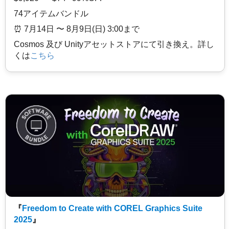
74アイテムバンドル
⏰️ 7月14日 〜 8月9日(日) 3:00まで
Cosmos 及び Unityアセットストアにて引き換え。詳し
くは
こちら
『
Freedom to Create with COREL Graphics Suite
2025
』