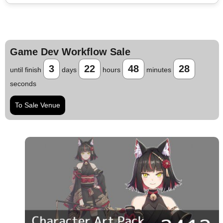
Game Dev Workflow Sale
3
22
48
27
until finish
days
hours
minutes
seconds
To Sale Venue