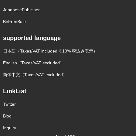
JapanesePublisher
BeFreeSale
supported language
日本語（Taxes/VAT included ※10% 税込み表示）
English（Taxes/VAT excluded）
简体中文（Taxes/VAT excluded）
LinkList
Twitter
Blog
Inquiry