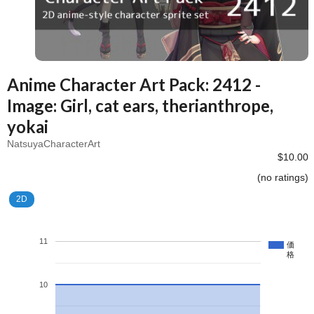
Anime Character Art Pack: 2412 -
Image: Girl, cat ears, therianthrope,
yokai
NatsuyaCharacterArt
$10.00
(no ratings)
2D
11
価
格
10